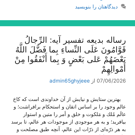
دیدگاهتان را بنویسید
رساله بدیعه تفسیر آیه: الرِّجالُ
قَوَّامُونَ عَلَى النِّساءِ بِما فَضَّلَ اللَّهُ
بَعْضَهُمْ عَلى‌ بَعْضٍ وَ بِما أَنْفَقُوا مِنْ
أَمْوالِهِمْ‌
07/06/2026
از
admin65ghyjeee
بهترین ستایش و نیایش از آن خداوندى است كه كاخ
عالم وجود را بر اساس اتقان و استحكام برافراشت؛ و
عالَم مُلك و مَلكوت و خلق و أمر را متین و استوار
بیافرید؛ و به هر موجودى از موجودات هر عالم، تا برسد
به هر ذرّه‌اى از ذرّات این عالم، آنچه طبق مصلحت و