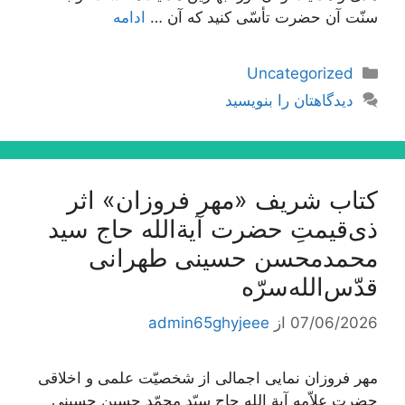
سنّت آن حضرت تأسّی کنید که آن …
ادامه
دسته‌ها
Uncategorized
دیدگاهتان را بنویسید
کتاب شریف «مهر فروزان» اثر
ذی‌قیمتِ حضرت آیة‌الله حاج سید
محمدمحسن حسینی طهرانی
قدّس‌الله‌سرّه
07/06/2026
از
admin65ghyjeee
مهر فروزان نمایی اجمالی از شخصیّت علمی و اخلاقی
حضرت علاّمه آیة الله حاج سیّد محمّد حسین حسینی