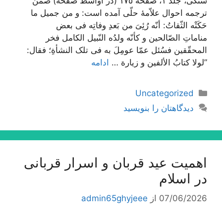
سنگی، جلد ١، صفحه ١٧٥ (در اواسط صفحه) ضمن
ترجمه احوال علاّمۀ حلّی آمده است: و من جمیل ما
حَکَتْه الثّقاتُ: أنّه رُئِیَ من بَعدِ وفاتِه فی بعض
مناماتِ الصّالحین و کأنّه ولدُه النّبیل الکامل فخر
المحقّقین فسُئل عمّا عومِلَ به فی تلک النشأةِ؛ فقال:
”لولا کتابُ الألفین و زیارة …
ادامه
دسته‌ها
Uncategorized
دیدگاهتان را بنویسید
اهمیت عید قربان و اسرار قربانی
در اسلام
07/06/2026
از
admin65ghyjeee