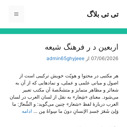
رش
ه
تی تی بلاگ
فهرست
حتوا
اربعین د ر فرهنگ شیعه
07/06/2026
از
admin65ghyjeee
هر مکتبی در محتوا و هویّت خویش ترکیبی است از
اصول و مبانی علمی و عملی، و نمادهایی که از آن به
شعائر و مظاهر متمایز و متشخّصۀ آن مکتب تعبیر
می‌شود. معنای «شِعار» به نقل از لسان العرب در لسان
العرب دربارۀ لفظ «شعار» چنین می‌گوید: و الشِّعارُ: ما
وَلِیَ شَعَرَ جَسدِ الإنسانِ دونَ ما سِواهُ مِن …
ادامه