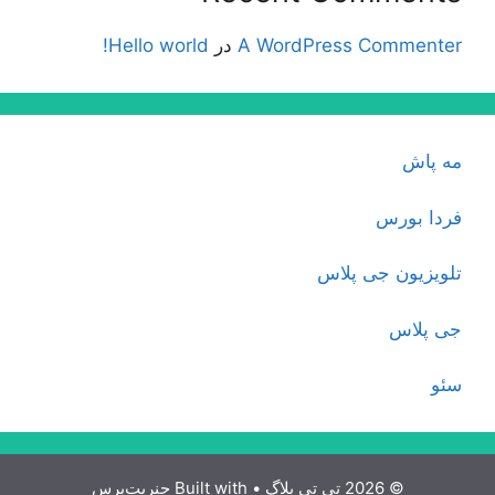
A WordPress Commenter
در
Hello world!
مه پاش
فردا بورس
تلویزیون جی پلاس
جی پلاس
سئو
© 2026 تی تی بلاگ
• Built with
جنریت‌پرس