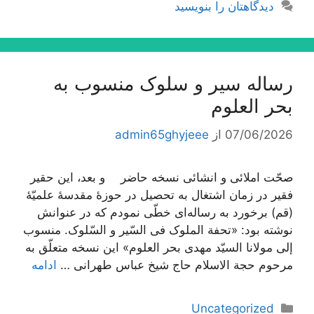
دیدگاهتان را بنویسید
رساله سیر و سلوک منسوب به
بحر العلوم
07/06/2026
از
admin65ghyjeee
صحّت املائی و انشائی نسخه حاضر و بعد، این حقیر
فقیر در زمان اشتغال به تحصیل در حوزۀ مقدسۀ علمیّۀ
(قم) برخورد به رساله‌اى خطّى نمودم که در عنوانش
نوشته بود: «تحفة الملوک فی السّیر و السّلوک. منسوب
إلى مولانا السیّد مهدى بحر العلوم» این نسخه متعلّق به
مرحوم حجة الاسلام حاج شیخ عباس طهرانى …
ادامه
دسته‌ها
Uncategorized