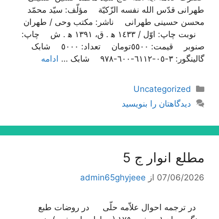
طهرانی قدّس الله نفسه الزّکیّة مؤلّف: سیّد محمّد
محسن حسینی طهرانی ناشر: مکتب وحی / طهران
نوبت چاپ: اوّل / ١٤٣٣ ه‍ . ق، ١٣٩١ ه‍ . ش چاپ:
صنوبر قیمت: ٥٥٠٠تومان تعداد: ٥٠٠٠ شابک
گالینگور: ٣-٠٥-٦١١٢-٦٠٠-٩٧٨ شابک …
ادامه
دسته‌ها
Uncategorized
دیدگاهتان را بنویسید
مطلع انوار ج 5
07/06/2026
از
admin65ghyjeee
در ترجمه احوال علاّمه حلّی در روضات طبع