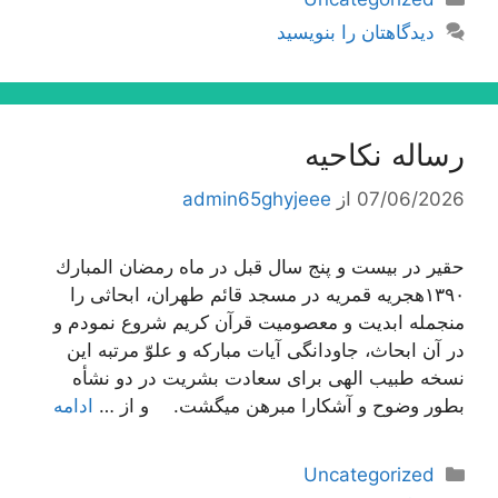
دیدگاهتان را بنویسید
رساله نکاحیه
07/06/2026
از
admin65ghyjeee
حقیر در بیست و پنج سال قبل در ماه رمضان المبارك
١٣٩٠هجریه قمریه در مسجد قائم طهران، ابحاثى را
منجمله ابدیت و معصومیت قرآن كریم شروع نمودم و
در آن ابحاث، جاودانگى آیات مباركه و علوّ مرتبه این
نسخه طبیب الهى براى سعادت بشریت در دو نشأه
بطور وضوح و آشكارا مبرهن میگشت. و از …
ادامه
دسته‌ها
Uncategorized