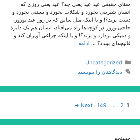
معنای حقیقی عید عید یعنی چه؟ عید یعنی روزی که
انسان شیرینی بخورد و شکلات بخورد و بستنی بخورد و
دست بزند؟! و یا اینکه مثل سابق که در روز عید نوروز،
حاجی‌نوروز در کوچه‌ها راه می‌افتاد، انسان هم یک دایرۀ
و دمبکی بردارد و بزند؟! و یا اینکه چراغی آویزان کند و
قالیچه‌ای ببندد؟ …
ادامه
دسته‌ها
Uncategorized
دیدگاهتان را بنویسید
ناوبری
Page
Page
Page
→
Next
149
…
2
1
نوشته‌ها
جستجو