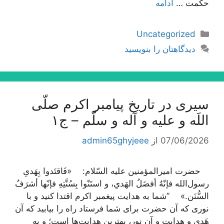
حكمت …
ادامه
دسته‌ها
Uncategorized
دیدگاهتان را بنویسید
سیری در تاریخ پیامبر اکرم صلّی
اللَه و علیه و آله و سلّم – ج۱
07/06/2026
از
admin65ghyjeee
حضرت امیرالمؤمنین علیه السّلام: «فَاقتَدوا بِهَدیِ
رسول‌الله فإنّهُ أفضَلُ الهَدیِ، و استَنّوا بِسُنَّتِهِ فإنّها أشرَفُ
السُّنَن.» ”شما به هدایت پیغمبر اکرم اقتدا کنید و با
نوری که آن حضرت برای شما فرستاد راه را بیابید که آن
هَدی و هدایت و آن نور، بهترین هدایت‌ها است؛ و به