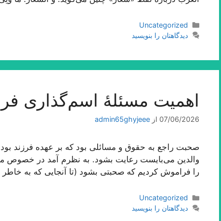
دسته‌ها
Uncategorized
دیدگاهتان را بنویسید
اهمیت مسئلۀ اسم‌گذارى فرز
07/06/2026
از
admin65ghyjeee
صحبت راجع به حقوق و مسائلی بود كه بر عهده فرزند بوده
والدین می‌بایست رعایت بشود. به نظرم آمد در خصوص م
را فراموش كردیم كه صحبتی بشود (تا آنجایی كه به خاطر د
دسته‌ها
Uncategorized
دیدگاهتان را بنویسید