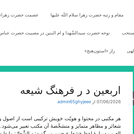
مقام و رتبه حضرت زهرا سلام اللَه علیها
عصمت حضرت زهراء سلا
مستحب
نوحه حضرت سیدالشّهدا و ام البنین در مصیبت حضرت عباس 
لهی
راز «استون‌هنج»
اربعین د ر فرهنگ شیعه
جو
07/06/2026
از
admin65ghyjeee
هر مکتبی در محتوا و هویّت خویش ترکیبی است از اصول و م
شعائر و مظاهر متمایز و متشخّصۀ آن مکتب تعبیر می‌شود. 
العرب دربارۀ لفظ «شعار» چنین می‌گوید: و الشِّعارُ: ما وَلِیَ 