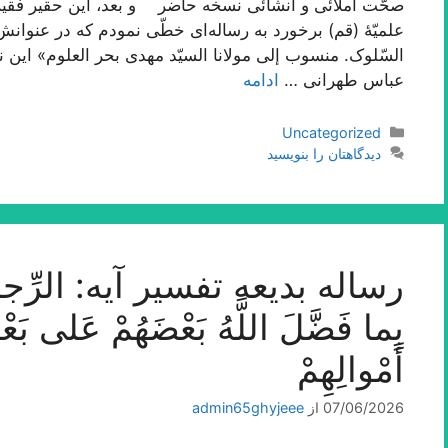
صحّت املائی و انشائی نسخه حاضر و بعد، این حقیر فقیر
علمیّۀ (قم) برخورد به رساله‌اى خطّى نمودم که در عنوانش
السّلوک. منسوب إلى مولانا السیّد مهدى بحر العلوم» این
عباس طهرانى …
ادامه
دسته‌ها
Uncategorized
دیدگاهتان را بنویسید
رساله بدیعه تفسیر آیه: الرِّجالُ ق
بِما فَضَّلَ اللَّهُ بَعْضَهُمْ عَلى‌ بَع
أَمْوالِهِمْ‌
07/06/2026
از
admin65ghyjeee