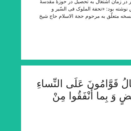
 در زمان اشتغال به تحصیل در حوزۀ مقدسۀ
 نوشته بود: «تحفة الملوک فی السّیر و
 نسخه متعلّق به مرحوم حجة الاسلام حاج شیخ
َوَّامُونَ عَلَى النِّساءِ
ْضٍ وَ بِما أَنْفَقُوا مِنْ