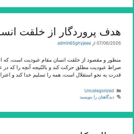
هدف پروردگار از خلقت انسا
07/06/2026
از
admin65ghyjeee
منظور و مقصود از خلقت انسان مقام عبودیت است، كه انس
صراط عبودیت مطلق حركت كند و بالنّتیجه آنچه را كه در عا
قدرت به نحو استقلال است، همه را تسلیم خدا كند و اعترا
دسته‌ها
Uncategorized
دیدگاهتان را بنویسید