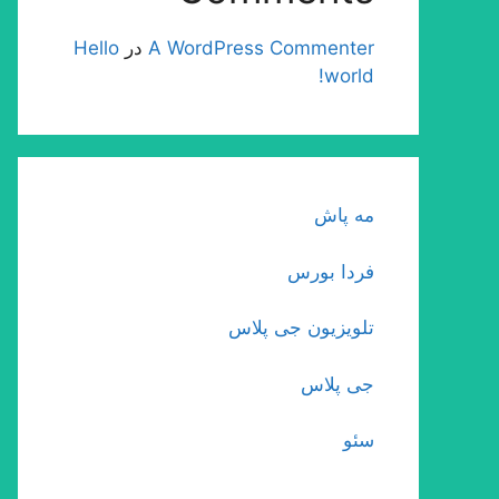
A WordPress Commenter
در
Hello
world!
مه پاش
فردا بورس
تلویزیون جی پلاس
جی پلاس
سئو