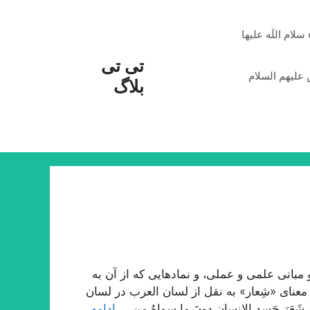
م اللَه علیها
تی تی
علیهم السلام
بلاگ
بانی علمی و عملی، و نمادهایی که از آن به
معنای «شِعار» به نقل از لسان العرب در لسان
شَعَرَ جَسدِ الإنسانِ دونَ ما سِواهُ مِن …
ادامه