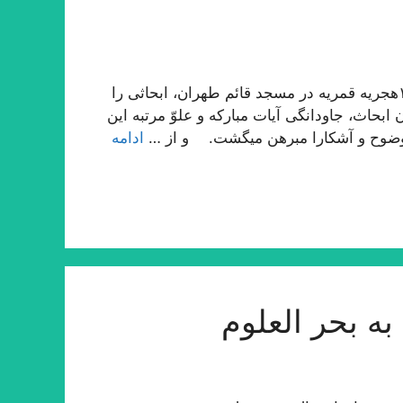
حقیر در بیست و پنج سال قبل در ماه رمضان المبارك ١٣٩٠هجریه قمریه در مسجد قائم طهران، ابحاثى را
بحاث، جاودانگى آیات مباركه و علوّ مرتبه این
وضوح و آشكارا مبرهن میگشت. و از …
ادامه
ه بحر العلوم