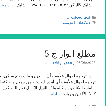
شابک گالینگور: ٣-٠٥-٦١١٢-٦٠٠-٩٧٨ شابک …
ادامه
دسته‌ها
Uncategorized
دیدگاهتان را بنویسید
مطلع انوار ج 5
07/06/2026
از
admin65ghyjeee
ترجمه احوال علاّمۀ حلّی آمده است: و من جمیل ما حَکَتْه الثّقا
مناماتِ الصّالحین و کأنّه ولدُه النّبیل الکامل فخر المحقّقین 
کتابُ الألفین و زیارة …
ادامه
دسته‌ها