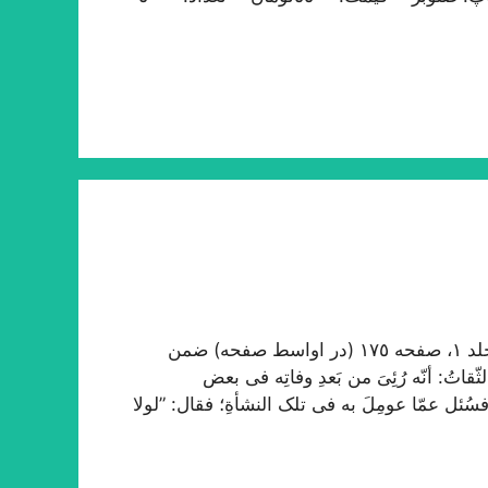
در ترجمه احوال علاّمه حلّی در روضات طبع سنگی، جلد ١، صفحه ١٧٥ (در اواسط صفحه) ضمن
تُ: أنّه رُئِیَ من بَعدِ وفاتِه فی بعض
فسُئل عمّا عومِلَ به فی تلک النشأةِ؛ فقال: ”لولا