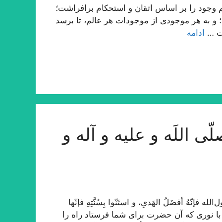
وجود را بر اساس اتقان و استحكام برافراشت؛
ید؛ و به هر موجودى از موجودات هر عالم، تا برسد
مت …
ادامه
ی اللَه و علیه و آله و
ّهُ أفضَلُ الهَدیِ، و استَنّوا بِسُنَّتِهِ فإنّها
و با نوری که آن حضرت برای شما فرستاد راه را