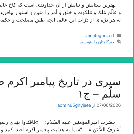
بهترین ستایش و نیایش از آن خداوندى است كه كاخ عالم 
و عالَم مُلك و مَلكوت و خلق و أمر را متین و استوار بیافر
به هر ذرّه‌اى از ذرّات این عالم، آنچه طبق مصلحت و حك
دسته‌ها
Uncategorized
دیدگاهتان را بنویسید
سیری در تاریخ پیامبر اکرم صلّ
سلّم – ج۱
07/06/2026
از
admin65ghyjeee
حضرت امیرالمؤمنین علیه السّلام: «فَاقتَدوا بِهَدیِ رسول‌الله فإن
أشرَفُ السُّنَن.» ”شما به هدایت پیغمبر اکرم اقتدا کنید 