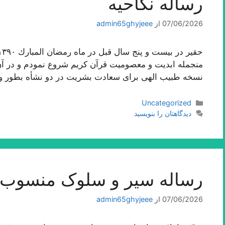
رساله نکاحیه
07/06/2026
از
admin65ghyjeee
منجمله ابدیت و معصومیت قرآن كریم شروع نمودم و در آن ا
نسخه طبیب الهى براى سعادت بشریت در دو نشأه بطور 
دسته‌ها
Uncategorized
دیدگاهتان را بنویسید
رساله سیر و سلوک منسوب ب
07/06/2026
از
admin65ghyjeee