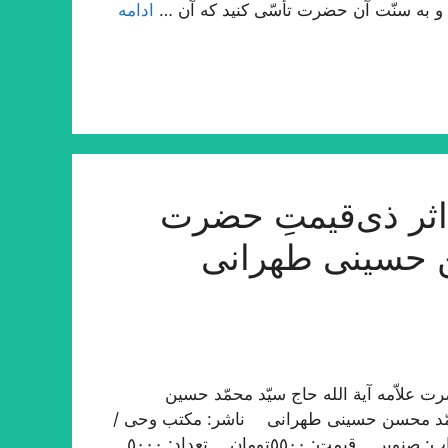
ت؛ و به سنّت آن حضرت تأسّی کنید که آن …
ادامه
ثر ذی‌قیمتِ حضرت
ن حسینی طهرانی
 علاّمه آیة الله حاج سیّد محمّد حسین
محمّد محسن حسینی طهرانی ناشر: مکتب وحی /
طهران نوبت چاپ: اوّل / ١٤٣٣ ه‍ . ق، ١٣٩١ ه‍ . ش چاپ: صنوبر قیمت: ٥٥٠٠تومان تعداد: ٥٠٠٠