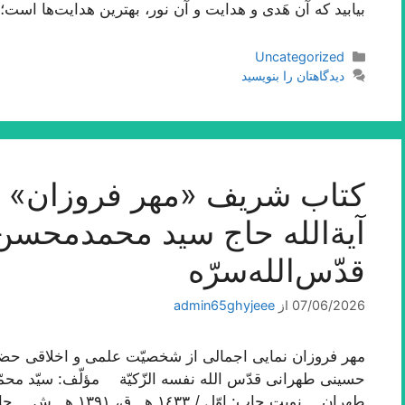
بیابید که آن هَدی و هدایت و آن نور، بهترین هدایت‌ها اس
دسته‌ها
Uncategorized
دیدگاهتان را بنویسید
کتاب شریف «مهر فروزان» ا
آیة‌الله حاج سید محمدمحس
قدّس‌الله‌سرّه
07/06/2026
از
admin65ghyjeee
مهر فروزان نمایی اجمالی از شخصیّت علمی و اخلاقی حضرت
حسینی طهرانی قدّس الله نفسه الزّکیّة مؤلّف: سیّد 