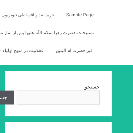
رش
ه
Sample Page
خرید نقد و اقساطی تلویزیون
حتوا
تسبیحات حضرت زهرا سلام اللَه علیها پس از نماز 
قبر حضرت ام البنین
عقلانیت در منهج اولیاء ا
جستجو
جست