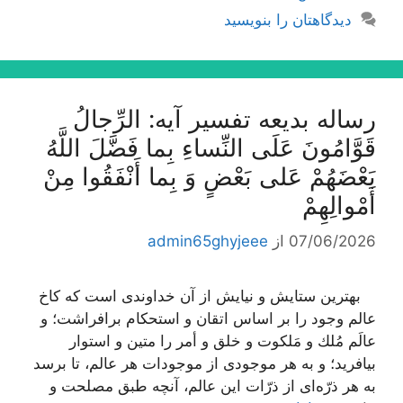
دیدگاهتان را بنویسید
رساله بدیعه تفسیر آیه: الرِّجالُ
قَوَّامُونَ عَلَى النِّساءِ بِما فَضَّلَ اللَّهُ
بَعْضَهُمْ عَلى‌ بَعْضٍ وَ بِما أَنْفَقُوا مِنْ
أَمْوالِهِمْ‌
07/06/2026
از
admin65ghyjeee
بهترین ستایش و نیایش از آن خداوندى است كه كاخ
عالم وجود را بر اساس اتقان و استحكام برافراشت؛ و
عالَم مُلك و مَلكوت و خلق و أمر را متین و استوار
بیافرید؛ و به هر موجودى از موجودات هر عالم، تا برسد
به هر ذرّه‌اى از ذرّات این عالم، آنچه طبق مصلحت و