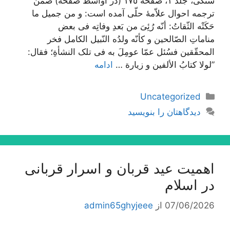
سنگی، جلد ١، صفحه ١٧٥ (در اواسط صفحه) ضمن
ترجمه احوال علاّمۀ حلّی آمده است: و من جمیل ما
حَکَتْه الثّقاتُ: أنّه رُئِیَ من بَعدِ وفاتِه فی بعض
مناماتِ الصّالحین و کأنّه ولدُه النّبیل الکامل فخر
المحقّقین فسُئل عمّا عومِلَ به فی تلک النشأةِ؛ فقال:
”لولا کتابُ الألفین و زیارة …
ادامه
دسته‌ها
Uncategorized
دیدگاهتان را بنویسید
اهمیت عید قربان و اسرار قربانی
در اسلام
07/06/2026
از
admin65ghyjeee