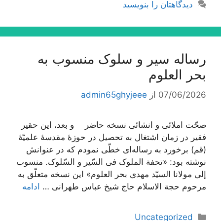
دیدگاهتان را بنویسید
رساله سیر و سلوک منسوب به
بحر العلوم
07/06/2026
از
admin65ghyjeee
صحّت املائی و انشائی نسخه حاضر و بعد، این حقیر
فقیر در زمان اشتغال به تحصیل در حوزۀ مقدسۀ علمیّۀ
(قم) برخورد به رساله‌اى خطّى نمودم که در عنوانش
نوشته بود: «تحفة الملوک فی السّیر و السّلوک. منسوب
إلى مولانا السیّد مهدى بحر العلوم» این نسخه متعلّق به
مرحوم حجة الاسلام حاج شیخ عباس طهرانى …
ادامه
دسته‌ها
Uncategorized