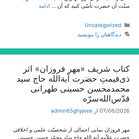
سنّت آن حضرت تأسّی کنید که آن …
ادامه
دسته‌ها
Uncategorized
دیدگاهتان را بنویسید
کتاب شریف «مهر فروزان» اثر
ذی‌قیمتِ حضرت آیة‌الله حاج سید
محمدمحسن حسینی طهرانی
قدّس‌الله‌سرّه
07/06/2026
از
admin65ghyjeee
مهر فروزان نمایی اجمالی از شخصیّت علمی و اخلاقی
حضرت علاّمه آیة الله حاج سیّد محمّد حسین حسینی