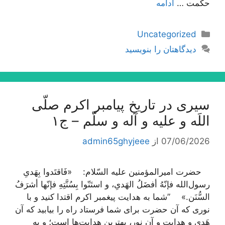
حكمت …
ادامه
دسته‌ها
Uncategorized
دیدگاهتان را بنویسید
سیری در تاریخ پیامبر اکرم صلّی
اللَه و علیه و آله و سلّم – ج۱
07/06/2026
از
admin65ghyjeee
حضرت امیرالمؤمنین علیه السّلام: «فَاقتَدوا بِهَدیِ
رسول‌الله فإنّهُ أفضَلُ الهَدیِ، و استَنّوا بِسُنَّتِهِ فإنّها أشرَفُ
السُّنَن.» ”شما به هدایت پیغمبر اکرم اقتدا کنید و با
نوری که آن حضرت برای شما فرستاد راه را بیابید که آن
هَدی و هدایت و آن نور، بهترین هدایت‌ها است؛ و به