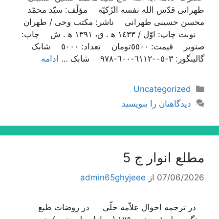
طهرانی قدّس الله نفسه الزّکیّة مؤلّف: سیّد محمّد
محسن حسینی طهرانی ناشر: مکتب وحی / طهران
نوبت چاپ: اوّل / ١٤٣٣ ه‍ . ق، ١٣٩١ ه‍ . ش چاپ:
صنوبر قیمت: ٥٥٠٠تومان تعداد: ٥٠٠٠ شابک
گالینگور: ٣-٠٥-٦١١٢-٦٠٠-٩٧٨ شابک …
ادامه
دسته‌ها
Uncategorized
دیدگاهتان را بنویسید
مطلع انوار ج 5
07/06/2026
از
admin65ghyjeee
در ترجمه احوال علاّمه حلّی در روضات طبع