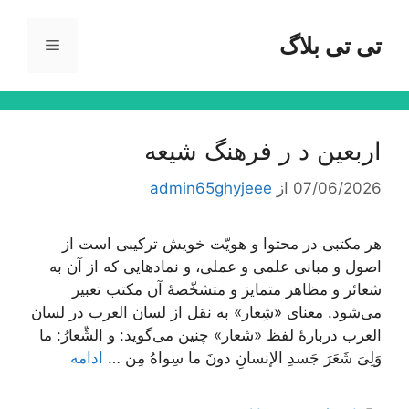
رش
ه
تی تی بلاگ
فهرست
حتوا
اربعین د ر فرهنگ شیعه
07/06/2026
از
admin65ghyjeee
هر مکتبی در محتوا و هویّت خویش ترکیبی است از
اصول و مبانی علمی و عملی، و نمادهایی که از آن به
شعائر و مظاهر متمایز و متشخّصۀ آن مکتب تعبیر
می‌شود. معنای «شِعار» به نقل از لسان العرب در لسان
العرب دربارۀ لفظ «شعار» چنین می‌گوید: و الشِّعارُ: ما
وَلِیَ شَعَرَ جَسدِ الإنسانِ دونَ ما سِواهُ مِن …
ادامه