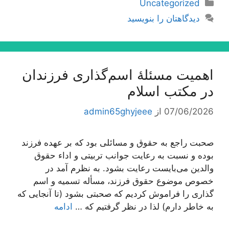
دسته‌ها
Uncategorized
دیدگاهتان را بنویسید
اهمیت مسئلۀ اسم‌گذارى فرزندان
در مكتب اسلام
07/06/2026
از
admin65ghyjeee
صحبت راجع به حقوق و مسائلی بود كه بر عهده فرزند
بوده و نسبت به رعایت جوانب تربیتی و اداء حقوق
والدین می‌بایست رعایت بشود. به نظرم آمد در
خصوص موضوع حقوق فرزند، مسأله تسمیه و اسم
گذاری را فراموش كردیم كه صحبتی بشود (تا آنجایی كه
به خاطر دارم) لذا در نظر گرفتیم كه …
ادامه