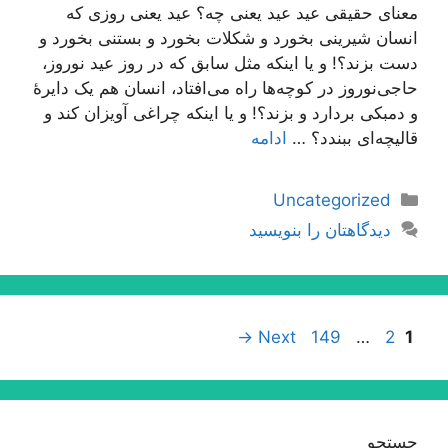
معنای حقیقی عید عید یعنی چه؟ عید یعنی روزی که
انسان شیرینی بخورد و شکلات بخورد و بستنی بخورد و
دست بزند؟! و یا اینکه مثل سابق که در روز عید نوروز،
حاجی‌نوروز در کوچه‌ها راه می‌افتاد، انسان هم یک دایرۀ
و دمبکی بردارد و بزند؟! و یا اینکه چراغی آویزان کند و
قالیچه‌ای ببندد؟ …
ادامه
دسته‌ها
Uncategorized
دیدگاهتان را بنویسید
ناوبری
Page
Page
Page
→
Next
149
…
2
1
نوشته‌ها
جستجو