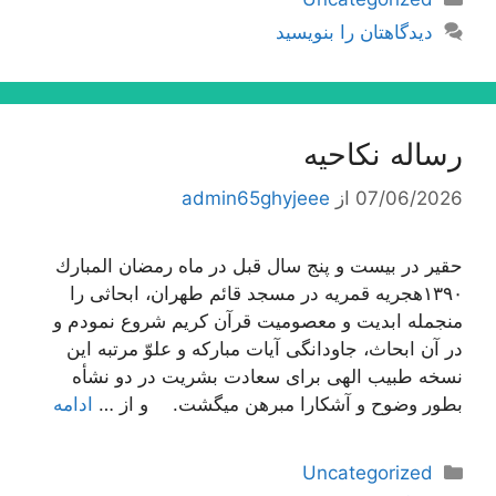
دیدگاهتان را بنویسید
رساله نکاحیه
07/06/2026
از
admin65ghyjeee
حقیر در بیست و پنج سال قبل در ماه رمضان المبارك
١٣٩٠هجریه قمریه در مسجد قائم طهران، ابحاثى را
منجمله ابدیت و معصومیت قرآن كریم شروع نمودم و
در آن ابحاث، جاودانگى آیات مباركه و علوّ مرتبه این
نسخه طبیب الهى براى سعادت بشریت در دو نشأه
بطور وضوح و آشكارا مبرهن میگشت. و از …
ادامه
دسته‌ها
Uncategorized