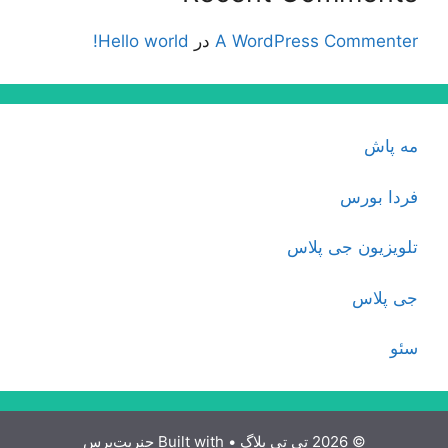
A WordPress Commenter
در
Hello world!
مه پاش
فردا بورس
تلویزیون جی پلاس
جی پلاس
سئو
© 2026 تی تی بلاگ
• Built with
جنریت‌پرس