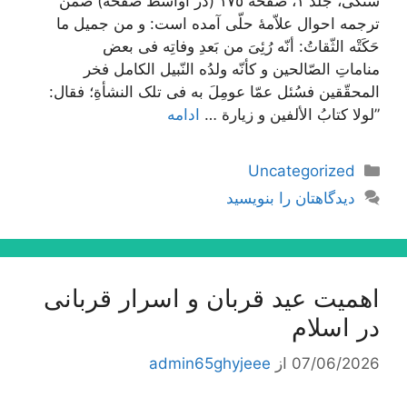
سنگی، جلد ١، صفحه ١٧٥ (در اواسط صفحه) ضمن
ترجمه احوال علاّمۀ حلّی آمده است: و من جمیل ما
حَکَتْه الثّقاتُ: أنّه رُئِیَ من بَعدِ وفاتِه فی بعض
مناماتِ الصّالحین و کأنّه ولدُه النّبیل الکامل فخر
المحقّقین فسُئل عمّا عومِلَ به فی تلک النشأةِ؛ فقال:
”لولا کتابُ الألفین و زیارة …
ادامه
دسته‌ها
Uncategorized
دیدگاهتان را بنویسید
اهمیت عید قربان و اسرار قربانی
در اسلام
07/06/2026
از
admin65ghyjeee