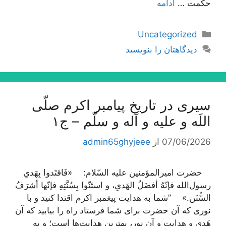
حكمت …
ادامه
دسته‌ها
Uncategorized
دیدگاهتان را بنویسید
سیری در تاریخ پیامبر اکرم صلّی
اللَه و علیه و آله و سلّم – ج۱
07/06/2026
از
admin65ghyjeee
حضرت امیرالمؤمنین علیه السّلام: «فَاقتَدوا بِهَدیِ
رسول‌الله فإنّهُ أفضَلُ الهَدیِ، و استَنّوا بِسُنَّتِهِ فإنّها أشرَفُ
السُّنَن.» ”شما به هدایت پیغمبر اکرم اقتدا کنید و با
نوری که آن حضرت برای شما فرستاد راه را بیابید که آن
هَدی و هدایت و آن نور، بهترین هدایت‌ها است؛ و به