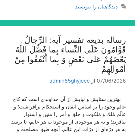
دیدگاهتان را بنویسید
رساله بدیعه تفسیر آیه: الرِّجالُ
قَوَّامُونَ عَلَى النِّساءِ بِما فَضَّلَ اللَّهُ
بَعْضَهُمْ عَلى‌ بَعْضٍ وَ بِما أَنْفَقُوا مِنْ
أَمْوالِهِمْ‌
07/06/2026
از
admin65ghyjeee
بهترین ستایش و نیایش از آن خداوندى است كه كاخ
عالم وجود را بر اساس اتقان و استحكام برافراشت؛ و
عالَم مُلك و مَلكوت و خلق و أمر را متین و استوار
بیافرید؛ و به هر موجودى از موجودات هر عالم، تا برسد
به هر ذرّه‌اى از ذرّات این عالم، آنچه طبق مصلحت و