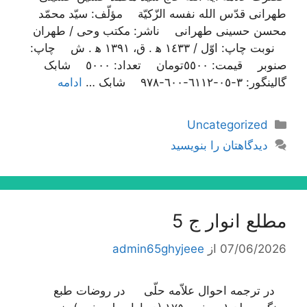
طهرانی قدّس الله نفسه الزّکیّة مؤلّف: سیّد محمّد
محسن حسینی طهرانی ناشر: مکتب وحی / طهران
نوبت چاپ: اوّل / ١٤٣٣ ه‍ . ق، ١٣٩١ ه‍ . ش چاپ:
صنوبر قیمت: ٥٥٠٠تومان تعداد: ٥٠٠٠ شابک
گالینگور: ٣-٠٥-٦١١٢-٦٠٠-٩٧٨ شابک …
ادامه
دسته‌ها
Uncategorized
دیدگاهتان را بنویسید
مطلع انوار ج 5
07/06/2026
از
admin65ghyjeee
در ترجمه احوال علاّمه حلّی در روضات طبع