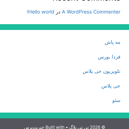
A WordPress Commenter
در
Hello world!
مه پاش
فردا بورس
تلویزیون جی پلاس
جی پلاس
سئو
© 2026 تی تی بلاگ
• Built with
جنریت‌پرس