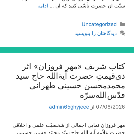
سنّت آن حضرت تأسّی کنید که آن …
ادامه
دسته‌ها
Uncategorized
دیدگاهتان را بنویسید
کتاب شریف «مهر فروزان» اثر
ذی‌قیمتِ حضرت آیة‌الله حاج سید
محمدمحسن حسینی طهرانی
قدّس‌الله‌سرّه
07/06/2026
از
admin65ghyjeee
مهر فروزان نمایی اجمالی از شخصیّت علمی و اخلاقی
حضرت علاّمه آیة الله حاج سیّد محمّد حسین حسینی