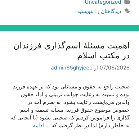
دسته‌ها
Uncategorized
دیدگاهتان را بنویسید
اهمیت مسئلۀ اسم‌گذارى فرزندان
در مكتب اسلام
07/06/2026
از
admin65ghyjeee
صحبت راجع به حقوق و مسائلی بود كه بر عهده فرزند
بوده و نسبت به رعایت جوانب تربیتی و اداء حقوق
والدین می‌بایست رعایت بشود. به نظرم آمد در
خصوص موضوع حقوق فرزند، مسأله تسمیه و اسم
گذاری را فراموش كردیم كه صحبتی بشود (تا آنجایی كه
به خاطر دارم) لذا در نظر گرفتیم كه …
ادامه