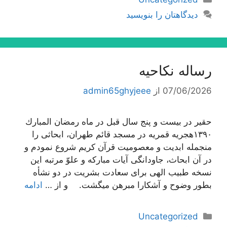
دیدگاهتان را بنویسید
رساله نکاحیه
07/06/2026
از
admin65ghyjeee
حقیر در بیست و پنج سال قبل در ماه رمضان المبارك
١٣٩٠هجریه قمریه در مسجد قائم طهران، ابحاثى را
منجمله ابدیت و معصومیت قرآن كریم شروع نمودم و
در آن ابحاث، جاودانگى آیات مباركه و علوّ مرتبه این
نسخه طبیب الهى براى سعادت بشریت در دو نشأه
بطور وضوح و آشكارا مبرهن میگشت. و از …
ادامه
دسته‌ها
Uncategorized