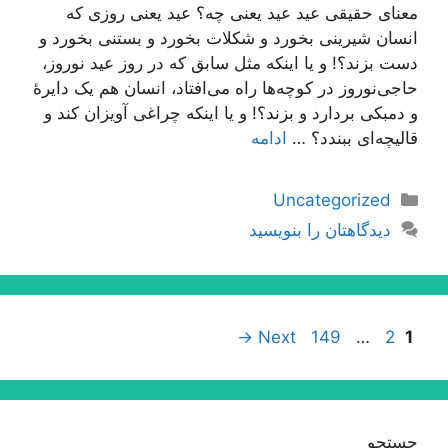
معنای حقیقی عید عید یعنی چه؟ عید یعنی روزی که
انسان شیرینی بخورد و شکلات بخورد و بستنی بخورد و
دست بزند؟! و یا اینکه مثل سابق که در روز عید نوروز،
حاجی‌نوروز در کوچه‌ها راه می‌افتاد، انسان هم یک دایرۀ
و دمبکی بردارد و بزند؟! و یا اینکه چراغی آویزان کند و
قالیچه‌ای ببندد؟ …
ادامه
دسته‌ها
Uncategorized
دیدگاهتان را بنویسید
ناوبری
Page
Page
Page
→
Next
149
…
2
1
نوشته‌ها
جستجو