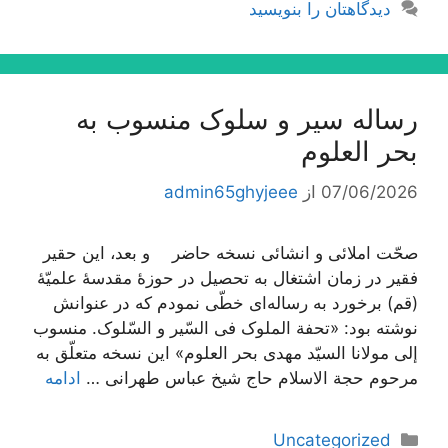
دیدگاهتان را بنویسید
رساله سیر و سلوک منسوب به
بحر العلوم
07/06/2026
از
admin65ghyjeee
صحّت املائی و انشائی نسخه حاضر و بعد، این حقیر
فقیر در زمان اشتغال به تحصیل در حوزۀ مقدسۀ علمیّۀ
(قم) برخورد به رساله‌اى خطّى نمودم که در عنوانش
نوشته بود: «تحفة الملوک فی السّیر و السّلوک. منسوب
إلى مولانا السیّد مهدى بحر العلوم» این نسخه متعلّق به
مرحوم حجة الاسلام حاج شیخ عباس طهرانى …
ادامه
دسته‌ها
Uncategorized