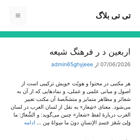
رش
ه
تی تی بلاگ
فهرست
حتوا
اربعین د ر فرهنگ شیعه
07/06/2026
از
admin65ghyjeee
هر مکتبی در محتوا و هویّت خویش ترکیبی است از
اصول و مبانی علمی و عملی، و نمادهایی که از آن به
شعائر و مظاهر متمایز و متشخّصۀ آن مکتب تعبیر
می‌شود. معنای «شِعار» به نقل از لسان العرب در لسان
العرب دربارۀ لفظ «شعار» چنین می‌گوید: و الشِّعارُ: ما
وَلِیَ شَعَرَ جَسدِ الإنسانِ دونَ ما سِواهُ مِن …
ادامه