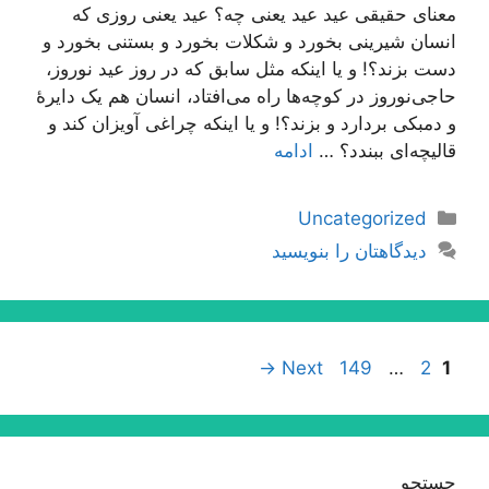
معنای حقیقی عید عید یعنی چه؟ عید یعنی روزی که
انسان شیرینی بخورد و شکلات بخورد و بستنی بخورد و
دست بزند؟! و یا اینکه مثل سابق که در روز عید نوروز،
حاجی‌نوروز در کوچه‌ها راه می‌افتاد، انسان هم یک دایرۀ
و دمبکی بردارد و بزند؟! و یا اینکه چراغی آویزان کند و
قالیچه‌ای ببندد؟ …
ادامه
دسته‌ها
Uncategorized
دیدگاهتان را بنویسید
ناوبری
Page
Page
Page
→
Next
149
…
2
1
نوشته‌ها
جستجو