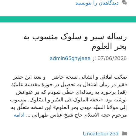
دیدگاهتان را بنویسید
رساله سیر و سلوک منسوب به
بحر العلوم
07/06/2026
از
admin65ghyjeee
صحّت املائی و انشائی نسخه حاضر و بعد، این حقیر
فقیر در زمان اشتغال به تحصیل در حوزۀ مقدسۀ علمیّۀ
(قم) برخورد به رساله‌اى خطّى نمودم که در عنوانش
نوشته بود: «تحفة الملوک فی السّیر و السّلوک. منسوب
إلى مولانا السیّد مهدى بحر العلوم» این نسخه متعلّق به
مرحوم حجة الاسلام حاج شیخ عباس طهرانى …
ادامه
دسته‌ها
Uncategorized