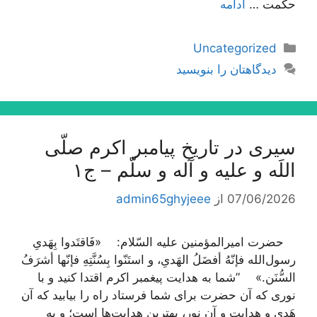
حكمت …
ادامه
دسته‌ها
Uncategorized
دیدگاهتان را بنویسید
سیری در تاریخ پیامبر اکرم صلّی
اللَه و علیه و آله و سلّم – ج۱
07/06/2026
از
admin65ghyjeee
حضرت امیرالمؤمنین علیه السّلام: «فَاقتَدوا بِهَدیِ
رسول‌الله فإنّهُ أفضَلُ الهَدیِ، و استَنّوا بِسُنَّتِهِ فإنّها أشرَفُ
السُّنَن.» ”شما به هدایت پیغمبر اکرم اقتدا کنید و با
نوری که آن حضرت برای شما فرستاد راه را بیابید که آن
هَدی و هدایت و آن نور، بهترین هدایت‌ها است؛ و به