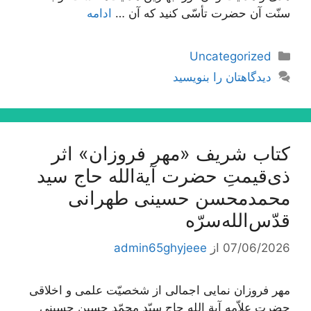
سنّت آن حضرت تأسّی کنید که آن …
ادامه
دسته‌ها
Uncategorized
دیدگاهتان را بنویسید
کتاب شریف «مهر فروزان» اثر
ذی‌قیمتِ حضرت آیة‌الله حاج سید
محمدمحسن حسینی طهرانی
قدّس‌الله‌سرّه
07/06/2026
از
admin65ghyjeee
مهر فروزان نمایی اجمالی از شخصیّت علمی و اخلاقی
حضرت علاّمه آیة الله حاج سیّد محمّد حسین حسینی