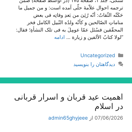
سنگی، جلد ١، صفحه ١٧٥ (در اواسط صفحه) ضمن
ترجمه احوال علاّمۀ حلّی آمده است: و من جمیل ما
حَکَتْه الثّقاتُ: أنّه رُئِیَ من بَعدِ وفاتِه فی بعض
مناماتِ الصّالحین و کأنّه ولدُه النّبیل الکامل فخر
المحقّقین فسُئل عمّا عومِلَ به فی تلک النشأةِ؛ فقال:
”لولا کتابُ الألفین و زیارة …
ادامه
دسته‌ها
Uncategorized
دیدگاهتان را بنویسید
اهمیت عید قربان و اسرار قربانی
در اسلام
07/06/2026
از
admin65ghyjeee