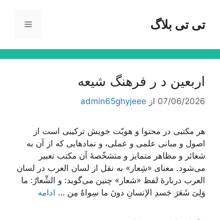
رش
ه
تی تی بلاگ
فهرست
حتوا
اربعین د ر فرهنگ شیعه
07/06/2026
از
admin65ghyjeee
هر مکتبی در محتوا و هویّت خویش ترکیبی است از
اصول و مبانی علمی و عملی، و نمادهایی که از آن به
شعائر و مظاهر متمایز و متشخّصۀ آن مکتب تعبیر
می‌شود. معنای «شِعار» به نقل از لسان العرب در لسان
العرب دربارۀ لفظ «شعار» چنین می‌گوید: و الشِّعارُ: ما
وَلِیَ شَعَرَ جَسدِ الإنسانِ دونَ ما سِواهُ مِن …
ادامه