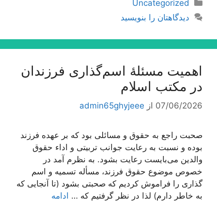
دسته‌ها
Uncategorized
دیدگاهتان را بنویسید
اهمیت مسئلۀ اسم‌گذارى فرزندان
در مكتب اسلام
07/06/2026
از
admin65ghyjeee
صحبت راجع به حقوق و مسائلی بود كه بر عهده فرزند
بوده و نسبت به رعایت جوانب تربیتی و اداء حقوق
والدین می‌بایست رعایت بشود. به نظرم آمد در
خصوص موضوع حقوق فرزند، مسأله تسمیه و اسم
گذاری را فراموش كردیم كه صحبتی بشود (تا آنجایی كه
به خاطر دارم) لذا در نظر گرفتیم كه …
ادامه