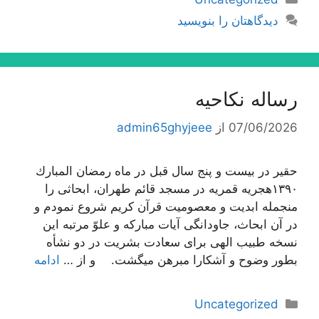
دیدگاهتان را بنویسید
رساله نکاحیه
07/06/2026
از
admin65ghyjeee
حقیر در بیست و پنج سال قبل در ماه رمضان المبارك
١٣٩٠هجریه قمریه در مسجد قائم طهران، ابحاثى را
منجمله ابدیت و معصومیت قرآن كریم شروع نمودم و
در آن ابحاث، جاودانگى آیات مباركه و علوّ مرتبه این
نسخه طبیب الهى براى سعادت بشریت در دو نشأه
بطور وضوح و آشكارا مبرهن میگشت. و از …
ادامه
دسته‌ها
Uncategorized