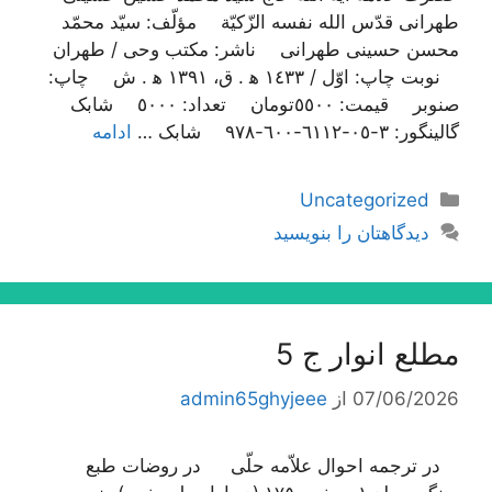
طهرانی قدّس الله نفسه الزّکیّة مؤلّف: سیّد محمّد
محسن حسینی طهرانی ناشر: مکتب وحی / طهران
نوبت چاپ: اوّل / ١٤٣٣ ه‍ . ق، ١٣٩١ ه‍ . ش چاپ:
صنوبر قیمت: ٥٥٠٠تومان تعداد: ٥٠٠٠ شابک
گالینگور: ٣-٠٥-٦١١٢-٦٠٠-٩٧٨ شابک …
ادامه
دسته‌ها
Uncategorized
دیدگاهتان را بنویسید
مطلع انوار ج 5
07/06/2026
از
admin65ghyjeee
در ترجمه احوال علاّمه حلّی در روضات طبع