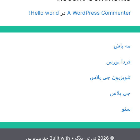
A WordPress Commenter
در
Hello world!
مه پاش
فردا بورس
تلویزیون جی پلاس
جی پلاس
سئو
© 2026 تی تی بلاگ
• Built with
جنریت‌پرس