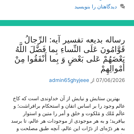
دیدگاهتان را بنویسید
رساله بدیعه تفسیر آیه: الرِّجالُ
قَوَّامُونَ عَلَى النِّساءِ بِما فَضَّلَ اللَّهُ
بَعْضَهُمْ عَلى‌ بَعْضٍ وَ بِما أَنْفَقُوا مِنْ
أَمْوالِهِمْ‌
07/06/2026
از
admin65ghyjeee
بهترین ستایش و نیایش از آن خداوندى است كه كاخ
عالم وجود را بر اساس اتقان و استحكام برافراشت؛ و
عالَم مُلك و مَلكوت و خلق و أمر را متین و استوار
بیافرید؛ و به هر موجودى از موجودات هر عالم، تا برسد
به هر ذرّه‌اى از ذرّات این عالم، آنچه طبق مصلحت و