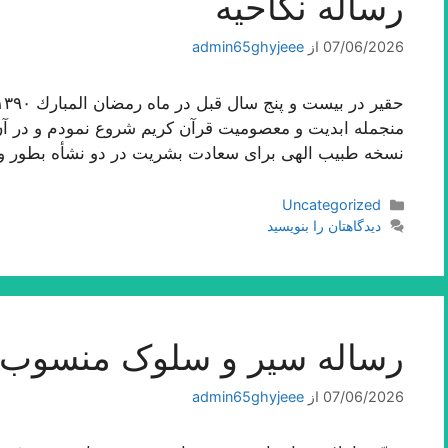
رساله نکاحیه
07/06/2026
از
admin65ghyjeee
منجمله ابدیت و معصومیت قرآن كریم شروع نمودم و در آن ا
نسخه طبیب الهى براى سعادت بشریت در دو نشأه بطور 
دسته‌ها
Uncategorized
دیدگاهتان را بنویسید
رساله سیر و سلوک منسوب ب
07/06/2026
از
admin65ghyjeee