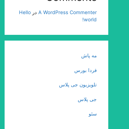
A WordPress Commenter
در
Hello
world!
مه پاش
فردا بورس
تلویزیون جی پلاس
جی پلاس
سئو