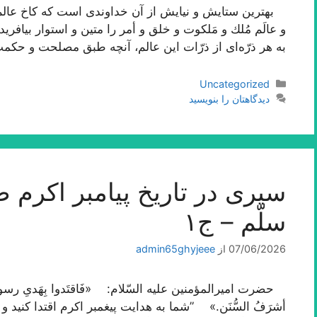
بهترین ستایش و نیایش از آن خداوندى است كه كاخ عالم 
و عالَم مُلك و مَلكوت و خلق و أمر را متین و استوار بیافر
به هر ذرّه‌اى از ذرّات این عالم، آنچه طبق مصلحت و حك
دسته‌ها
Uncategorized
دیدگاهتان را بنویسید
سیری در تاریخ پیامبر اکرم صلّ
سلّم – ج۱
07/06/2026
از
admin65ghyjeee
حضرت امیرالمؤمنین علیه السّلام: «فَاقتَدوا بِهَدیِ رسول‌الله فإن
أشرَفُ السُّنَن.» ”شما به هدایت پیغمبر اکرم اقتدا کنید 