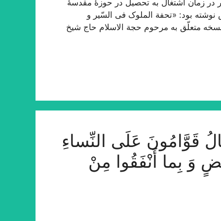
 در زمان اشتغال به تحصیل در حوزۀ مقدسۀ
 نوشته بود: «تحفة الملوک فی السّیر و
 نسخه متعلّق به مرحوم حجة الاسلام حاج شیخ
َوَّامُونَ عَلَى النِّساءِ
ْضٍ وَ بِما أَنْفَقُوا مِنْ