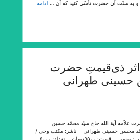
ت؛ و به سنّت آن حضرت تأسّی کنید که آن …
ادامه
ثر ذی‌قیمتِ حضرت
ن حسینی طهرانی
 علاّمه آیة الله حاج سیّد محمّد حسین
محمّد محسن حسینی طهرانی ناشر: مکتب وحی /
طهران نوبت چاپ: اوّل / ١٤٣٣ ه‍ . ق، ١٣٩١ ه‍ . ش چاپ: صنوبر قیمت: ٥٥٠٠تومان تعداد: ٥٠٠٠