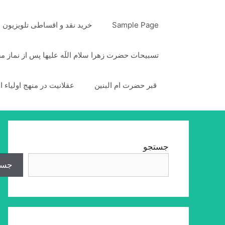
رش
ه
Sample Page
خرید نقد و اقساطی تلویزیون
حتوا
تسبیحات حضرت زهرا سلام اللَه علیها پس از نماز 
قبر حضرت ام البنین
عقلانیت در منهج اولیاء ا
جستجو
جست