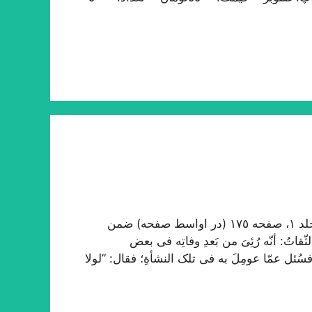
در ترجمه احوال علاّمه حلّی در روضات طبع سنگی، جلد ١، صفحه ١٧٥ (در اواسط صفحه) ضمن
تُ: أنّه رُئِیَ من بَعدِ وفاتِه فی بعض
فسُئل عمّا عومِلَ به فی تلک النشأةِ؛ فقال: ”لولا