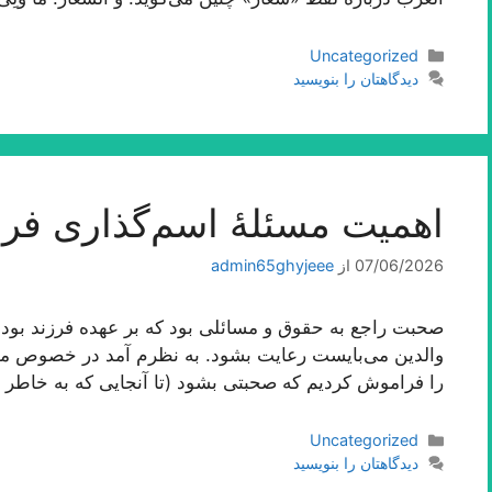
دسته‌ها
Uncategorized
دیدگاهتان را بنویسید
اهمیت مسئلۀ اسم‌گذارى فرز
07/06/2026
از
admin65ghyjeee
صحبت راجع به حقوق و مسائلی بود كه بر عهده فرزند بوده
والدین می‌بایست رعایت بشود. به نظرم آمد در خصوص م
را فراموش كردیم كه صحبتی بشود (تا آنجایی كه به خاطر د
دسته‌ها
Uncategorized
دیدگاهتان را بنویسید