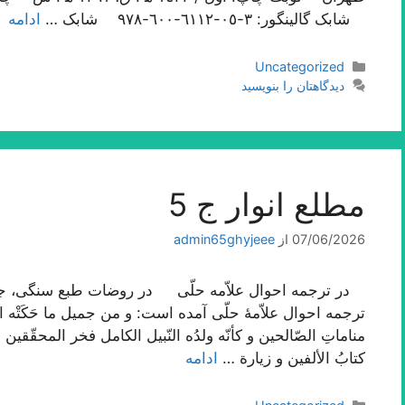
شابک گالینگور: ٣-٠٥-٦١١٢-٦٠٠-٩٧٨ شابک …
ادامه
دسته‌ها
Uncategorized
دیدگاهتان را بنویسید
مطلع انوار ج 5
07/06/2026
از
admin65ghyjeee
ترجمه احوال علاّمۀ حلّی آمده است: و من جمیل ما حَکَتْه الثّقا
مناماتِ الصّالحین و کأنّه ولدُه النّبیل الکامل فخر المحقّقین 
کتابُ الألفین و زیارة …
ادامه
دسته‌ها