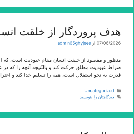
هدف پروردگار از خلقت انسا
07/06/2026
از
admin65ghyjeee
منظور و مقصود از خلقت انسان مقام عبودیت است، كه انس
صراط عبودیت مطلق حركت كند و بالنّتیجه آنچه را كه در عا
قدرت به نحو استقلال است، همه را تسلیم خدا كند و اعترا
دسته‌ها
Uncategorized
دیدگاهتان را بنویسید