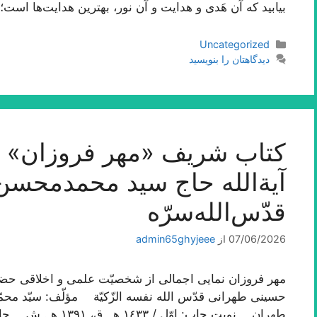
بیابید که آن هَدی و هدایت و آن نور، بهترین هدایت‌ها اس
دسته‌ها
Uncategorized
دیدگاهتان را بنویسید
کتاب شریف «مهر فروزان» ا
آیة‌الله حاج سید محمدمحس
قدّس‌الله‌سرّه
07/06/2026
از
admin65ghyjeee
مهر فروزان نمایی اجمالی از شخصیّت علمی و اخلاقی حضرت
حسینی طهرانی قدّس الله نفسه الزّکیّة مؤلّف: سیّد 