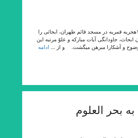
حقیر در بیست و پنج سال قبل در ماه رمضان المبارك ١٣٩٠هجریه قمریه در مسجد قائم طهران، ابحاثى را
بحاث، جاودانگى آیات مباركه و علوّ مرتبه این
وضوح و آشكارا مبرهن میگشت. و از …
ادامه
ه بحر العلوم