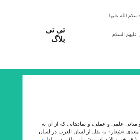
م اللَه علیها
تی تی
علیهم السلام
بلاگ
بانی علمی و عملی، و نمادهایی که از آن به
معنای «شِعار» به نقل از لسان العرب در لسان
شَعَرَ جَسدِ الإنسانِ دونَ ما سِواهُ مِن …
ادامه