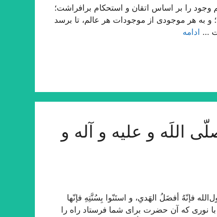
وجود را بر اساس اتقان و استحكام برافراشت؛
ید؛ و به هر موجودى از موجودات هر عالم، تا برسد
مت …
ادامه
ی اللَه و علیه و آله و
ّهُ أفضَلُ الهَدیِ، و استَنّوا بِسُنَّتِهِ فإنّها
و با نوری که آن حضرت برای شما فرستاد راه را