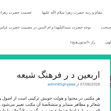
مقام و رتبه حضرت زهرا سلام اللَه علیها
عصمت حضرت زهراء سلا
مستحب
نوحه حضرت سیدالشّهدا و ام البنین در مصیبت حضرت عباس 
لهی
راز «استون‌هنج»
اربعین د ر فرهنگ شیعه
جو
07/06/2026
از
admin65ghyjeee
هر مکتبی در محتوا و هویّت خویش ترکیبی است از اصول و م
شعائر و مظاهر متمایز و متشخّصۀ آن مکتب تعبیر می‌شود. 
العرب دربارۀ لفظ «شعار» چنین می‌گوید: و الشِّعارُ: ما وَلِیَ 