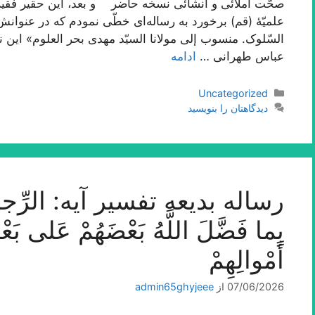
صحّت املائی و انشائی نسخه حاضر و بعد، این حقیر فقیر
علمیّۀ (قم) برخورد به رساله‌اى خطّى نمودم که در عنوانش
السّلوک. منسوب إلى مولانا السیّد مهدى بحر العلوم» این
عباس طهرانى …
ادامه
دسته‌ها
Uncategorized
دیدگاهتان را بنویسید
رساله بدیعه تفسیر آیه: الرِّجالُ ق
بِما فَضَّلَ اللَّهُ بَعْضَهُمْ عَلى‌ بَع
أَمْوالِهِمْ‌
07/06/2026
از
admin65ghyjeee