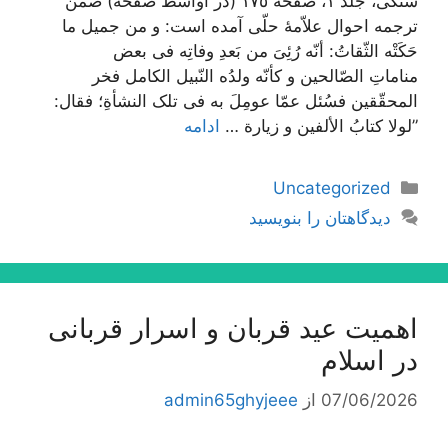
سنگی، جلد ١، صفحه ١٧٥ (در اواسط صفحه) ضمن
ترجمه احوال علاّمۀ حلّی آمده است: و من جمیل ما
حَکَتْه الثّقاتُ: أنّه رُئِیَ من بَعدِ وفاتِه فی بعض
مناماتِ الصّالحین و کأنّه ولدُه النّبیل الکامل فخر
المحقّقین فسُئل عمّا عومِلَ به فی تلک النشأةِ؛ فقال:
”لولا کتابُ الألفین و زیارة …
ادامه
دسته‌ها
Uncategorized
دیدگاهتان را بنویسید
اهمیت عید قربان و اسرار قربانی
در اسلام
07/06/2026
از
admin65ghyjeee