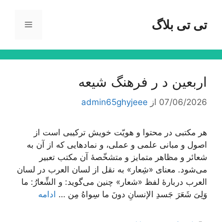
رش
ه
تی تی بلاگ
فهرست
حتوا
اربعین د ر فرهنگ شیعه
07/06/2026
از
admin65ghyjeee
هر مکتبی در محتوا و هویّت خویش ترکیبی است از
اصول و مبانی علمی و عملی، و نمادهایی که از آن به
شعائر و مظاهر متمایز و متشخّصۀ آن مکتب تعبیر
می‌شود. معنای «شِعار» به نقل از لسان العرب در لسان
العرب دربارۀ لفظ «شعار» چنین می‌گوید: و الشِّعارُ: ما
وَلِیَ شَعَرَ جَسدِ الإنسانِ دونَ ما سِواهُ مِن …
ادامه