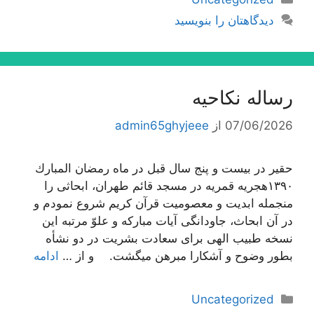
دیدگاهتان را بنویسید
رساله نکاحیه
07/06/2026
از
admin65ghyjeee
حقیر در بیست و پنج سال قبل در ماه رمضان المبارك
١٣٩٠هجریه قمریه در مسجد قائم طهران، ابحاثى را
منجمله ابدیت و معصومیت قرآن كریم شروع نمودم و
در آن ابحاث، جاودانگى آیات مباركه و علوّ مرتبه این
نسخه طبیب الهى براى سعادت بشریت در دو نشأه
بطور وضوح و آشكارا مبرهن میگشت. و از …
ادامه
دسته‌ها
Uncategorized