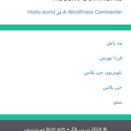
A WordPress Commenter
در
Hello world!
مه پاش
فردا بورس
تلویزیون جی پلاس
جی پلاس
سئو
© 2026 تی تی بلاگ
• Built with
جنریت‌پرس