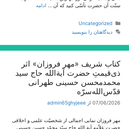
سنّت آن حضرت تأسّی کنید که آن …
ادامه
دسته‌ها
Uncategorized
دیدگاهتان را بنویسید
کتاب شریف «مهر فروزان» اثر
ذی‌قیمتِ حضرت آیة‌الله حاج سید
محمدمحسن حسینی طهرانی
قدّس‌الله‌سرّه
07/06/2026
از
admin65ghyjeee
مهر فروزان نمایی اجمالی از شخصیّت علمی و اخلاقی
حضرت علاّمه آیة الله حاج سیّد محمّد حسین حسینی