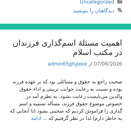
دسته‌ها
Uncategorized
دیدگاهتان را بنویسید
اهمیت مسئلۀ اسم‌گذارى فرزندان
در مكتب اسلام
07/06/2026
از
admin65ghyjeee
صحبت راجع به حقوق و مسائلی بود كه بر عهده فرزند
بوده و نسبت به رعایت جوانب تربیتی و اداء حقوق
والدین می‌بایست رعایت بشود. به نظرم آمد در
خصوص موضوع حقوق فرزند، مسأله تسمیه و اسم
گذاری را فراموش كردیم كه صحبتی بشود (تا آنجایی كه
به خاطر دارم) لذا در نظر گرفتیم كه …
ادامه