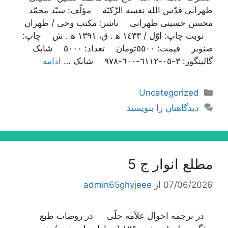
طهرانی قدّس الله نفسه الزّکیّة مؤلّف: سیّد محمّد
محسن حسینی طهرانی ناشر: مکتب وحی / طهران
نوبت چاپ: اوّل / ١٤٣٣ ه‍ . ق، ١٣٩١ ه‍ . ش چاپ:
صنوبر قیمت: ٥٥٠٠تومان تعداد: ٥٠٠٠ شابک
گالینگور: ٣-٠٥-٦١١٢-٦٠٠-٩٧٨ شابک …
ادامه
دسته‌ها
Uncategorized
دیدگاهتان را بنویسید
مطلع انوار ج 5
07/06/2026
از
admin65ghyjeee
در ترجمه احوال علاّمه حلّی در روضات طبع