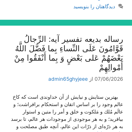
دیدگاهتان را بنویسید
رساله بدیعه تفسیر آیه: الرِّجالُ
قَوَّامُونَ عَلَى النِّساءِ بِما فَضَّلَ اللَّهُ
بَعْضَهُمْ عَلى‌ بَعْضٍ وَ بِما أَنْفَقُوا مِنْ
أَمْوالِهِمْ‌
07/06/2026
از
admin65ghyjeee
بهترین ستایش و نیایش از آن خداوندى است كه كاخ
عالم وجود را بر اساس اتقان و استحكام برافراشت؛ و
عالَم مُلك و مَلكوت و خلق و أمر را متین و استوار
بیافرید؛ و به هر موجودى از موجودات هر عالم، تا برسد
به هر ذرّه‌اى از ذرّات این عالم، آنچه طبق مصلحت و