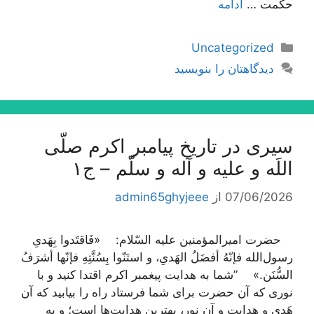
حكمت …
ادامه
دسته‌ها
Uncategorized
دیدگاهتان را بنویسید
سیری در تاریخ پیامبر اکرم صلّی
اللَه و علیه و آله و سلّم – ج۱
07/06/2026
از
admin65ghyjeee
حضرت امیرالمؤمنین علیه السّلام: «فَاقتَدوا بِهَدیِ
رسول‌الله فإنّهُ أفضَلُ الهَدیِ، و استَنّوا بِسُنَّتِهِ فإنّها أشرَفُ
السُّنَن.» ”شما به هدایت پیغمبر اکرم اقتدا کنید و با
نوری که آن حضرت برای شما فرستاد راه را بیابید که آن
هَدی و هدایت و آن نور، بهترین هدایت‌ها است؛ و به