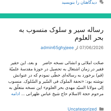
دیدگاهتان را بنویسید
رساله سیر و سلوک منسوب به
بحر العلوم
07/06/2026
از
admin65ghyjeee
صحّت املائی و انشائی نسخه حاضر و بعد، این حقیر
فقیر در زمان اشتغال به تحصیل در حوزۀ مقدسۀ علمیّۀ
(قم) برخورد به رساله‌اى خطّى نمودم که در عنوانش
نوشته بود: «تحفة الملوک فی السّیر و السّلوک. منسوب
إلى مولانا السیّد مهدى بحر العلوم» این نسخه متعلّق به
مرحوم حجة الاسلام حاج شیخ عباس طهرانى …
ادامه
دسته‌ها
Uncategorized