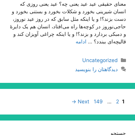
معنای حقیقی عید عید یعنی چه؟ عید یعنی روزی که
انسان شیرینی بخورد و شکلات بخورد و بستنی بخورد و
دست بزند؟! و یا اینکه مثل سابق که در روز عید نوروز،
حاجی‌نوروز در کوچه‌ها راه می‌افتاد، انسان هم یک دایرۀ
و دمبکی بردارد و بزند؟! و یا اینکه چراغی آویزان کند و
قالیچه‌ای ببندد؟ …
ادامه
دسته‌ها
Uncategorized
دیدگاهتان را بنویسید
ناوبری
Page
Page
Page
→
Next
149
…
2
1
نوشته‌ها
جستجو