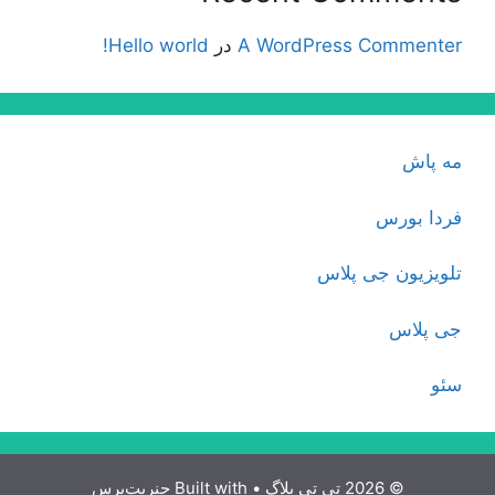
A WordPress Commenter
در
Hello world!
مه پاش
فردا بورس
تلویزیون جی پلاس
جی پلاس
سئو
© 2026 تی تی بلاگ
• Built with
جنریت‌پرس