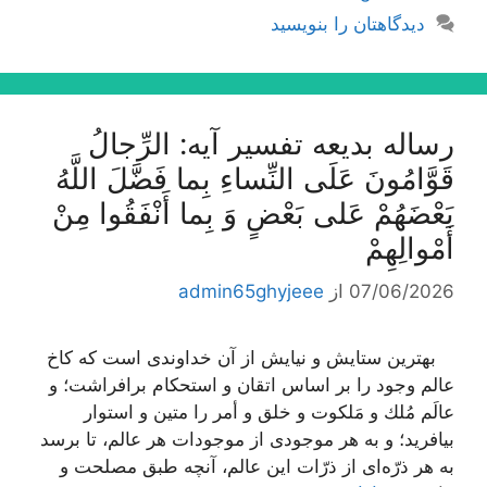
دیدگاهتان را بنویسید
رساله بدیعه تفسیر آیه: الرِّجالُ
قَوَّامُونَ عَلَى النِّساءِ بِما فَضَّلَ اللَّهُ
بَعْضَهُمْ عَلى‌ بَعْضٍ وَ بِما أَنْفَقُوا مِنْ
أَمْوالِهِمْ‌
07/06/2026
از
admin65ghyjeee
بهترین ستایش و نیایش از آن خداوندى است كه كاخ
عالم وجود را بر اساس اتقان و استحكام برافراشت؛ و
عالَم مُلك و مَلكوت و خلق و أمر را متین و استوار
بیافرید؛ و به هر موجودى از موجودات هر عالم، تا برسد
به هر ذرّه‌اى از ذرّات این عالم، آنچه طبق مصلحت و