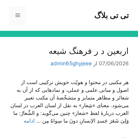
رش
ه
تی تی بلاگ
فهرست
حتوا
اربعین د ر فرهنگ شیعه
07/06/2026
از
admin65ghyjeee
هر مکتبی در محتوا و هویّت خویش ترکیبی است از
اصول و مبانی علمی و عملی، و نمادهایی که از آن به
شعائر و مظاهر متمایز و متشخّصۀ آن مکتب تعبیر
می‌شود. معنای «شِعار» به نقل از لسان العرب در لسان
العرب دربارۀ لفظ «شعار» چنین می‌گوید: و الشِّعارُ: ما
وَلِیَ شَعَرَ جَسدِ الإنسانِ دونَ ما سِواهُ مِن …
ادامه