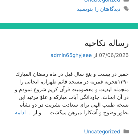
دیدگاهتان را بنویسید
رساله نکاحیه
07/06/2026
از
admin65ghyjeee
حقیر در بیست و پنج سال قبل در ماه رمضان المبارك
١٣٩٠هجریه قمریه در مسجد قائم طهران، ابحاثى را
منجمله ابدیت و معصومیت قرآن كریم شروع نمودم و
در آن ابحاث، جاودانگى آیات مباركه و علوّ مرتبه این
نسخه طبیب الهى براى سعادت بشریت در دو نشأه
بطور وضوح و آشكارا مبرهن میگشت. و از …
ادامه
دسته‌ها
Uncategorized