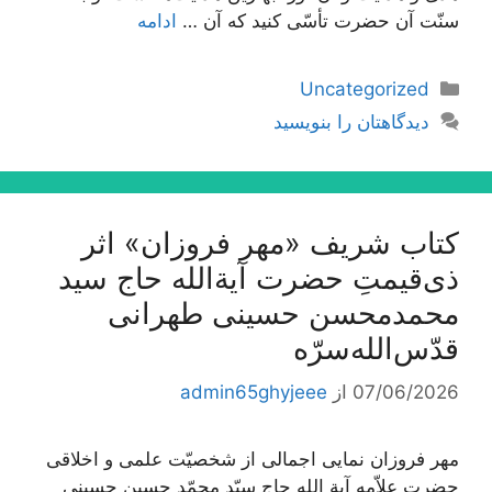
سنّت آن حضرت تأسّی کنید که آن …
ادامه
دسته‌ها
Uncategorized
دیدگاهتان را بنویسید
کتاب شریف «مهر فروزان» اثر
ذی‌قیمتِ حضرت آیة‌الله حاج سید
محمدمحسن حسینی طهرانی
قدّس‌الله‌سرّه
07/06/2026
از
admin65ghyjeee
مهر فروزان نمایی اجمالی از شخصیّت علمی و اخلاقی
حضرت علاّمه آیة الله حاج سیّد محمّد حسین حسینی