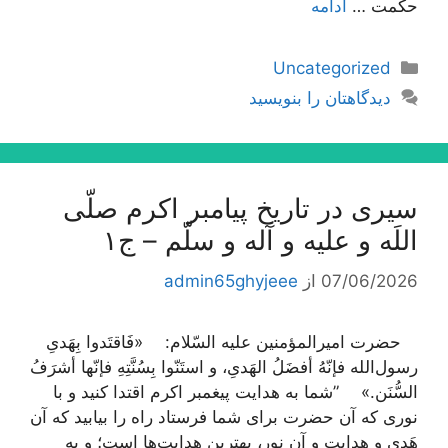
حكمت …
ادامه
دسته‌ها
Uncategorized
دیدگاهتان را بنویسید
سیری در تاریخ پیامبر اکرم صلّی
اللَه و علیه و آله و سلّم – ج۱
07/06/2026
از
admin65ghyjeee
حضرت امیرالمؤمنین علیه السّلام: «فَاقتَدوا بِهَدیِ
رسول‌الله فإنّهُ أفضَلُ الهَدیِ، و استَنّوا بِسُنَّتِهِ فإنّها أشرَفُ
السُّنَن.» ”شما به هدایت پیغمبر اکرم اقتدا کنید و با
نوری که آن حضرت برای شما فرستاد راه را بیابید که آن
هَدی و هدایت و آن نور، بهترین هدایت‌ها است؛ و به