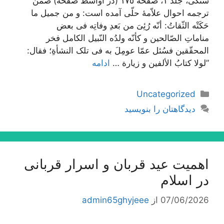
سنگی، جلد ١، صفحه ١٧٥ (در اواسط صفحه) ضمن
ترجمه احوال علاّمۀ حلّی آمده است: و من جمیل ما
حَکَتْه الثّقاتُ: أنّه رُئِیَ من بَعدِ وفاتِه فی بعض
مناماتِ الصّالحین و کأنّه ولدُه النّبیل الکامل فخر
المحقّقین فسُئل عمّا عومِلَ به فی تلک النشأةِ؛ فقال:
”لولا کتابُ الألفین و زیارة …
ادامه
دسته‌ها
Uncategorized
دیدگاهتان را بنویسید
اهمیت عید قربان و اسرار قربانی
در اسلام
07/06/2026
از
admin65ghyjeee