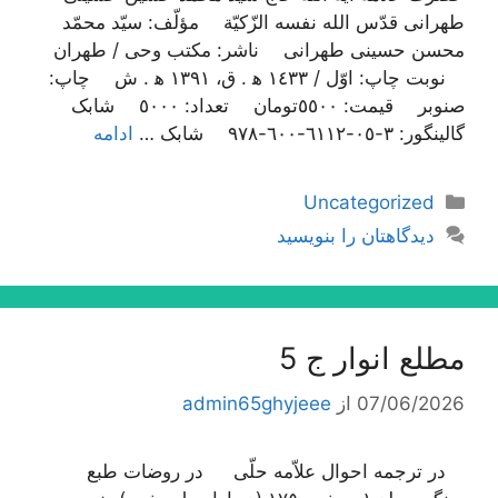
طهرانی قدّس الله نفسه الزّکیّة مؤلّف: سیّد محمّد
محسن حسینی طهرانی ناشر: مکتب وحی / طهران
نوبت چاپ: اوّل / ١٤٣٣ ه‍ . ق، ١٣٩١ ه‍ . ش چاپ:
صنوبر قیمت: ٥٥٠٠تومان تعداد: ٥٠٠٠ شابک
گالینگور: ٣-٠٥-٦١١٢-٦٠٠-٩٧٨ شابک …
ادامه
دسته‌ها
Uncategorized
دیدگاهتان را بنویسید
مطلع انوار ج 5
07/06/2026
از
admin65ghyjeee
در ترجمه احوال علاّمه حلّی در روضات طبع