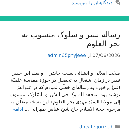
دیدگاهتان را بنویسید
رساله سیر و سلوک منسوب به
بحر العلوم
07/06/2026
از
admin65ghyjeee
صحّت املائی و انشائی نسخه حاضر و بعد، این حقیر
فقیر در زمان اشتغال به تحصیل در حوزۀ مقدسۀ علمیّۀ
(قم) برخورد به رساله‌اى خطّى نمودم که در عنوانش
نوشته بود: «تحفة الملوک فی السّیر و السّلوک. منسوب
إلى مولانا السیّد مهدى بحر العلوم» این نسخه متعلّق به
مرحوم حجة الاسلام حاج شیخ عباس طهرانى …
ادامه
دسته‌ها
Uncategorized