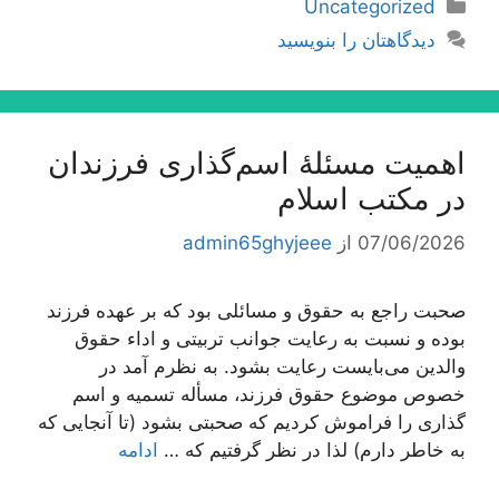
دسته‌ها
Uncategorized
دیدگاهتان را بنویسید
اهمیت مسئلۀ اسم‌گذارى فرزندان
در مكتب اسلام
07/06/2026
از
admin65ghyjeee
صحبت راجع به حقوق و مسائلی بود كه بر عهده فرزند
بوده و نسبت به رعایت جوانب تربیتی و اداء حقوق
والدین می‌بایست رعایت بشود. به نظرم آمد در
خصوص موضوع حقوق فرزند، مسأله تسمیه و اسم
گذاری را فراموش كردیم كه صحبتی بشود (تا آنجایی كه
به خاطر دارم) لذا در نظر گرفتیم كه …
ادامه