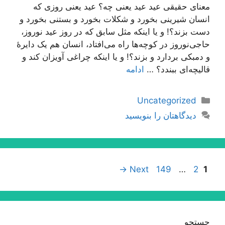
معنای حقیقی عید عید یعنی چه؟ عید یعنی روزی که
انسان شیرینی بخورد و شکلات بخورد و بستنی بخورد و
دست بزند؟! و یا اینکه مثل سابق که در روز عید نوروز،
حاجی‌نوروز در کوچه‌ها راه می‌افتاد، انسان هم یک دایرۀ
و دمبکی بردارد و بزند؟! و یا اینکه چراغی آویزان کند و
قالیچه‌ای ببندد؟ …
ادامه
دسته‌ها
Uncategorized
دیدگاهتان را بنویسید
ناوبری
Page
Page
Page
→
Next
149
…
2
1
نوشته‌ها
جستجو