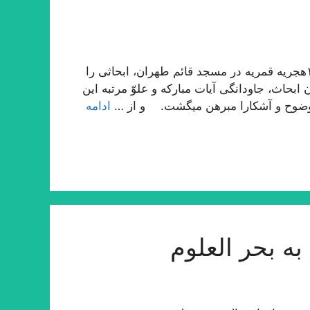
حقیر در بیست و پنج سال قبل در ماه رمضان المبارك ١٣٩٠هجریه قمریه در مسجد قائم طهران، ابحاثى را
بحاث، جاودانگى آیات مباركه و علوّ مرتبه این
وضوح و آشكارا مبرهن میگشت. و از …
ادامه
ه بحر العلوم