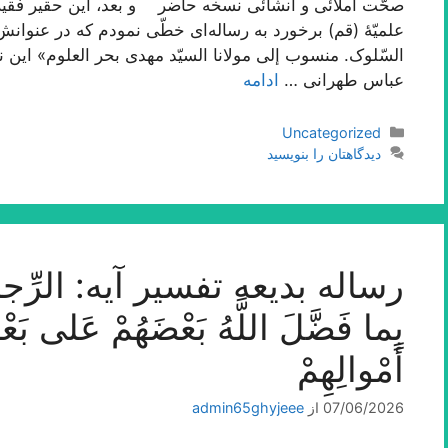
صحّت املائی و انشائی نسخه حاضر و بعد، این حقیر فقیر
علمیّۀ (قم) برخورد به رساله‌اى خطّى نمودم که در عنوانش
السّلوک. منسوب إلى مولانا السیّد مهدى بحر العلوم» این
عباس طهرانى …
ادامه
دسته‌ها
Uncategorized
دیدگاهتان را بنویسید
رساله بدیعه تفسیر آیه: الرِّجالُ ق
بِما فَضَّلَ اللَّهُ بَعْضَهُمْ عَلى‌ بَع
أَمْوالِهِمْ‌
07/06/2026
از
admin65ghyjeee