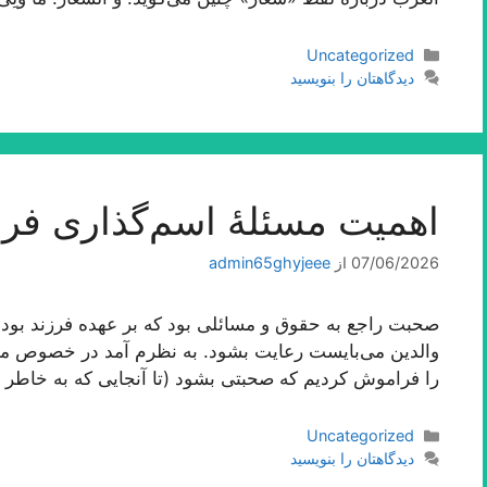
دسته‌ها
Uncategorized
دیدگاهتان را بنویسید
اهمیت مسئلۀ اسم‌گذارى فرز
07/06/2026
از
admin65ghyjeee
صحبت راجع به حقوق و مسائلی بود كه بر عهده فرزند بوده
والدین می‌بایست رعایت بشود. به نظرم آمد در خصوص م
را فراموش كردیم كه صحبتی بشود (تا آنجایی كه به خاطر د
دسته‌ها
Uncategorized
دیدگاهتان را بنویسید