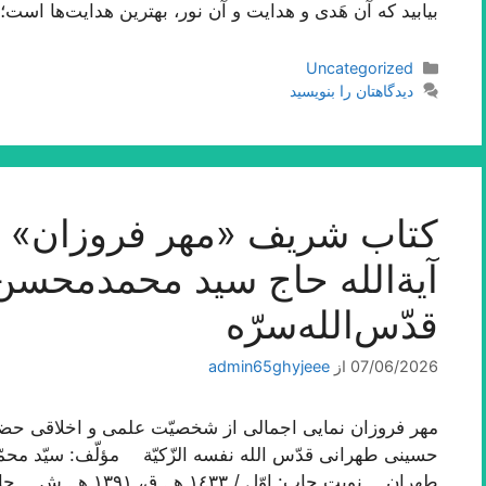
بیابید که آن هَدی و هدایت و آن نور، بهترین هدایت‌ها اس
دسته‌ها
Uncategorized
دیدگاهتان را بنویسید
کتاب شریف «مهر فروزان» ا
آیة‌الله حاج سید محمدمحس
قدّس‌الله‌سرّه
07/06/2026
از
admin65ghyjeee
مهر فروزان نمایی اجمالی از شخصیّت علمی و اخلاقی حضرت
حسینی طهرانی قدّس الله نفسه الزّکیّة مؤلّف: سیّد 