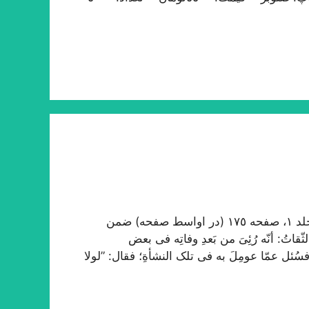
در ترجمه احوال علاّمه حلّی در روضات طبع سنگی، جلد ١، صفحه ١٧٥ (در اواسط صفحه) ضمن
تُ: أنّه رُئِیَ من بَعدِ وفاتِه فی بعض
فسُئل عمّا عومِلَ به فی تلک النشأةِ؛ فقال: ”لولا