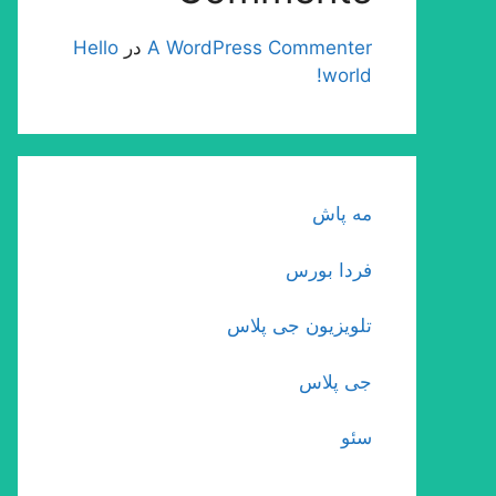
A WordPress Commenter
در
Hello
world!
مه پاش
فردا بورس
تلویزیون جی پلاس
جی پلاس
سئو