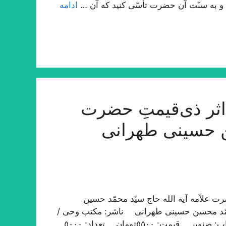
ت؛ و به سنّت آن حضرت تأسّی کنید که آن …
ادامه
ثر ذی‌قیمتِ حضرت
ن حسینی طهرانی
 علاّمه آیة الله حاج سیّد محمّد حسین
محمّد محسن حسینی طهرانی ناشر: مکتب وحی /
طهران نوبت چاپ: اوّل / ١٤٣٣ ه‍ . ق، ١٣٩١ ه‍ . ش چاپ: صنوبر قیمت: ٥٥٠٠تومان تعداد: ٥٠٠٠