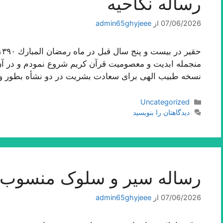
رساله نکاحیه
07/06/2026
از
admin65ghyjeee
منجمله ابدیت و معصومیت قرآن كریم شروع نمودم و در آن ا
نسخه طبیب الهى براى سعادت بشریت در دو نشأه بطور 
دسته‌ها
Uncategorized
دیدگاهتان را بنویسید
رساله سیر و سلوک منسوب ب
07/06/2026
از
admin65ghyjeee