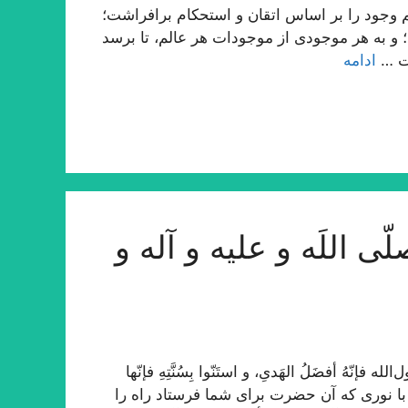
وجود را بر اساس اتقان و استحكام برافراشت؛
ید؛ و به هر موجودى از موجودات هر عالم، تا برسد
مت …
ادامه
ی اللَه و علیه و آله و
ّهُ أفضَلُ الهَدیِ، و استَنّوا بِسُنَّتِهِ فإنّها
و با نوری که آن حضرت برای شما فرستاد راه را