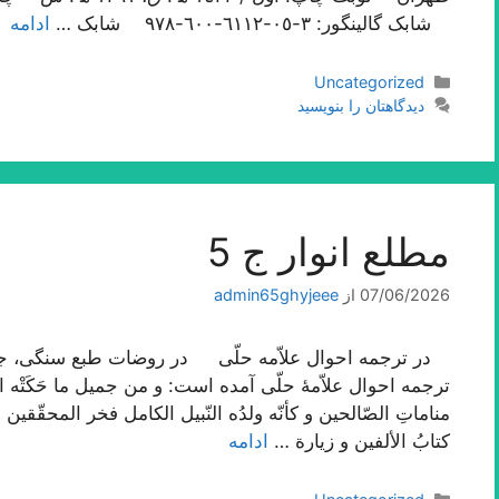
شابک گالینگور: ٣-٠٥-٦١١٢-٦٠٠-٩٧٨ شابک …
ادامه
دسته‌ها
Uncategorized
دیدگاهتان را بنویسید
مطلع انوار ج 5
07/06/2026
از
admin65ghyjeee
ترجمه احوال علاّمۀ حلّی آمده است: و من جمیل ما حَکَتْه الثّقا
مناماتِ الصّالحین و کأنّه ولدُه النّبیل الکامل فخر المحقّقین 
کتابُ الألفین و زیارة …
ادامه
دسته‌ها