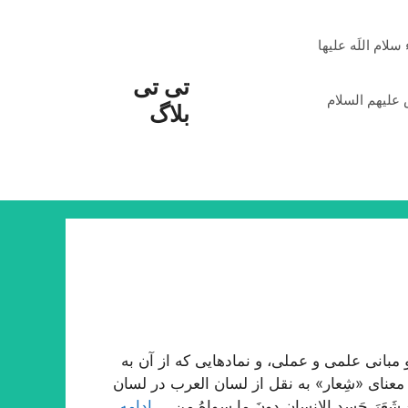
م اللَه علیها
تی تی
علیهم السلام
بلاگ
بانی علمی و عملی، و نمادهایی که از آن به
معنای «شِعار» به نقل از لسان العرب در لسان
شَعَرَ جَسدِ الإنسانِ دونَ ما سِواهُ مِن …
ادامه