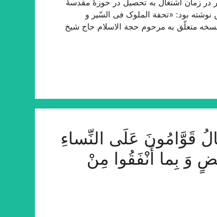
 در زمان اشتغال به تحصیل در حوزۀ مقدسۀ
 نوشته بود: «تحفة الملوک فی السّیر و
 نسخه متعلّق به مرحوم حجة الاسلام حاج شیخ
َوَّامُونَ عَلَى النِّساءِ
ْضٍ وَ بِما أَنْفَقُوا مِنْ