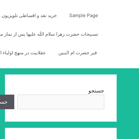
رش
ه
Sample Page
خرید نقد و اقساطی تلویزیون
حتوا
تسبیحات حضرت زهرا سلام اللَه علیها پس از نماز 
قبر حضرت ام البنین
عقلانیت در منهج اولیاء ا
جستجو
جست