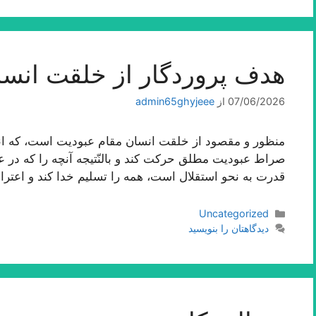
هدف پروردگار از خلقت انسا
07/06/2026
از
admin65ghyjeee
منظور و مقصود از خلقت انسان مقام عبودیت است، كه انس
صراط عبودیت مطلق حركت كند و بالنّتیجه آنچه را كه در عا
قدرت به نحو استقلال است، همه را تسلیم خدا كند و اعترا
دسته‌ها
Uncategorized
دیدگاهتان را بنویسید