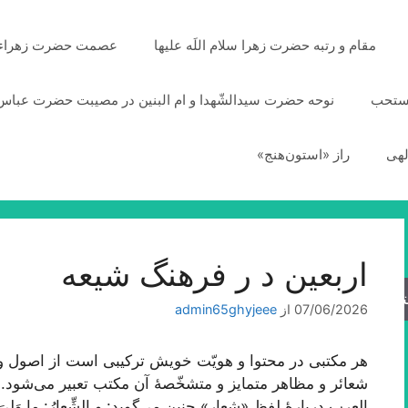
مقام و رتبه حضرت زهرا سلام اللَه علیها
عصمت حضرت زهراء سلا
مستحب
نوحه حضرت سیدالشّهدا و ام البنین در مصیبت حضرت عباس 
لهی
راز «استون‌هنج»
اربعین د ر فرهنگ شیعه
جو
07/06/2026
از
admin65ghyjeee
هر مکتبی در محتوا و هویّت خویش ترکیبی است از اصول و م
شعائر و مظاهر متمایز و متشخّصۀ آن مکتب تعبیر می‌شود. 
العرب دربارۀ لفظ «شعار» چنین می‌گوید: و الشِّعارُ: ما وَلِیَ 