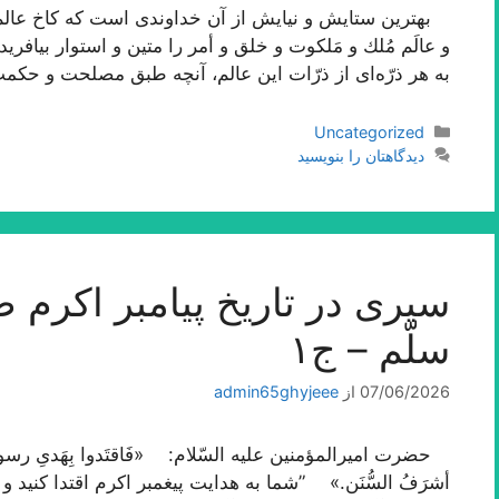
بهترین ستایش و نیایش از آن خداوندى است كه كاخ عالم 
و عالَم مُلك و مَلكوت و خلق و أمر را متین و استوار بیافر
به هر ذرّه‌اى از ذرّات این عالم، آنچه طبق مصلحت و حك
دسته‌ها
Uncategorized
دیدگاهتان را بنویسید
سیری در تاریخ پیامبر اکرم صلّ
سلّم – ج۱
07/06/2026
از
admin65ghyjeee
حضرت امیرالمؤمنین علیه السّلام: «فَاقتَدوا بِهَدیِ رسول‌الله فإن
أشرَفُ السُّنَن.» ”شما به هدایت پیغمبر اکرم اقتدا کنید 