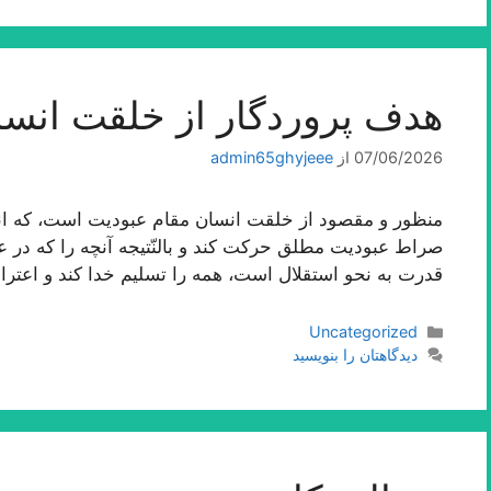
هدف پروردگار از خلقت انسا
07/06/2026
از
admin65ghyjeee
منظور و مقصود از خلقت انسان مقام عبودیت است، كه انس
صراط عبودیت مطلق حركت كند و بالنّتیجه آنچه را كه در عا
قدرت به نحو استقلال است، همه را تسلیم خدا كند و اعترا
دسته‌ها
Uncategorized
دیدگاهتان را بنویسید