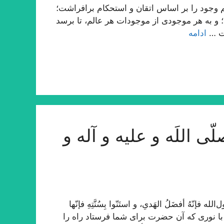
وجود را بر اساس اتقان و استحكام برافراشت؛
ید؛ و به هر موجودى از موجودات هر عالم، تا برسد
مت …
ادامه
ی اللَه و علیه و آله و
ّهُ أفضَلُ الهَدیِ، و استَنّوا بِسُنَّتِهِ فإنّها
و با نوری که آن حضرت برای شما فرستاد راه را