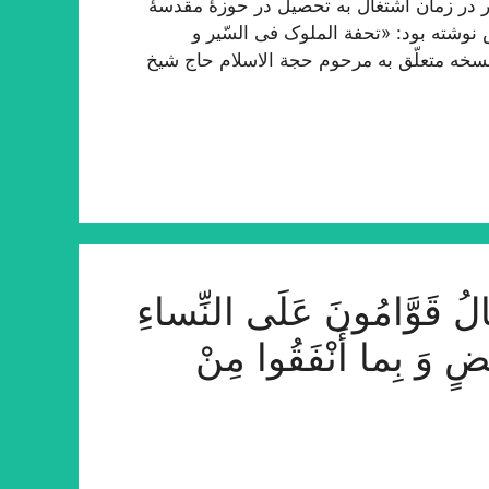
 در زمان اشتغال به تحصیل در حوزۀ مقدسۀ
 نوشته بود: «تحفة الملوک فی السّیر و
 نسخه متعلّق به مرحوم حجة الاسلام حاج شیخ
َوَّامُونَ عَلَى النِّساءِ
ْضٍ وَ بِما أَنْفَقُوا مِنْ