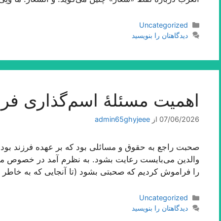
دسته‌ها
Uncategorized
دیدگاهتان را بنویسید
اهمیت مسئلۀ اسم‌گذارى فرز
07/06/2026
از
admin65ghyjeee
صحبت راجع به حقوق و مسائلی بود كه بر عهده فرزند بوده
والدین می‌بایست رعایت بشود. به نظرم آمد در خصوص م
را فراموش كردیم كه صحبتی بشود (تا آنجایی كه به خاطر د
دسته‌ها
Uncategorized
دیدگاهتان را بنویسید