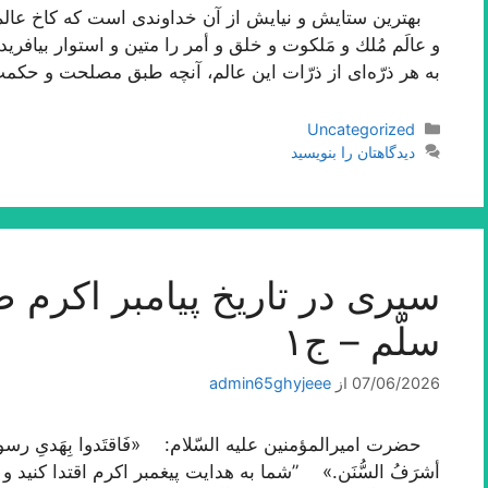
بهترین ستایش و نیایش از آن خداوندى است كه كاخ عالم 
و عالَم مُلك و مَلكوت و خلق و أمر را متین و استوار بیافر
به هر ذرّه‌اى از ذرّات این عالم، آنچه طبق مصلحت و حك
دسته‌ها
Uncategorized
دیدگاهتان را بنویسید
سیری در تاریخ پیامبر اکرم صلّ
سلّم – ج۱
07/06/2026
از
admin65ghyjeee
حضرت امیرالمؤمنین علیه السّلام: «فَاقتَدوا بِهَدیِ رسول‌الله فإن
أشرَفُ السُّنَن.» ”شما به هدایت پیغمبر اکرم اقتدا کنید 