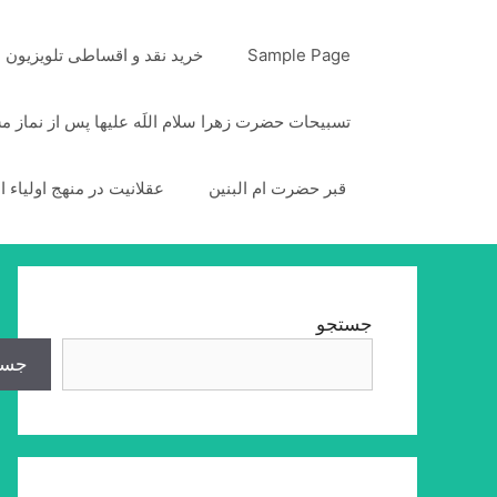
رش
ه
Sample Page
خرید نقد و اقساطی تلویزیون
حتوا
تسبیحات حضرت زهرا سلام اللَه علیها پس از نماز 
قبر حضرت ام البنین
عقلانیت در منهج اولیاء ا
جستجو
جست