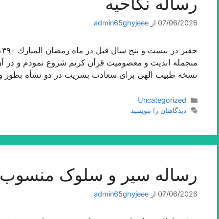
رساله نکاحیه
07/06/2026
از
admin65ghyjeee
منجمله ابدیت و معصومیت قرآن كریم شروع نمودم و در آن ا
نسخه طبیب الهى براى سعادت بشریت در دو نشأه بطور 
دسته‌ها
Uncategorized
دیدگاهتان را بنویسید
رساله سیر و سلوک منسوب ب
07/06/2026
از
admin65ghyjeee