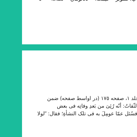
در ترجمه احوال علاّمه حلّی در روضات طبع سنگی، جلد ١، صفحه ١٧٥ (در اواسط صفحه) ضمن
تُ: أنّه رُئِیَ من بَعدِ وفاتِه فی بعض
فسُئل عمّا عومِلَ به فی تلک النشأةِ؛ فقال: ”لولا