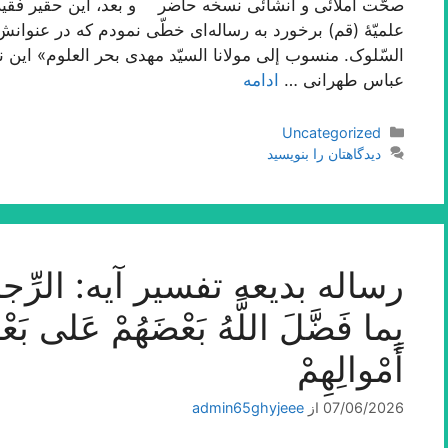
صحّت املائی و انشائی نسخه حاضر و بعد، این حقیر فقیر
علمیّۀ (قم) برخورد به رساله‌اى خطّى نمودم که در عنوانش
السّلوک. منسوب إلى مولانا السیّد مهدى بحر العلوم» این
عباس طهرانى …
ادامه
دسته‌ها
Uncategorized
دیدگاهتان را بنویسید
رساله بدیعه تفسیر آیه: الرِّجالُ ق
بِما فَضَّلَ اللَّهُ بَعْضَهُمْ عَلى‌ بَع
أَمْوالِهِمْ‌
07/06/2026
از
admin65ghyjeee