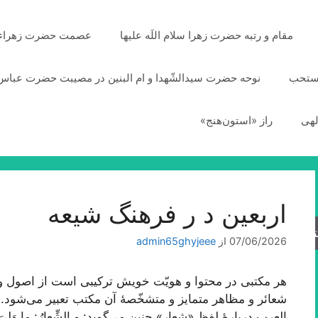
مقام و رتبه حضرت زهرا سلام اللَه علیها
عصمت حضرت زهراء سلا
مستحب
نوحه حضرت سیدالشّهدا و ام البنین در مصیبت حضرت عباس 
لهی
راز «استون‌هنج»
اربعین د ر فرهنگ شیعه
جو
07/06/2026
از
admin65ghyjeee
هر مکتبی در محتوا و هویّت خویش ترکیبی است از اصول و م
شعائر و مظاهر متمایز و متشخّصۀ آن مکتب تعبیر می‌شود. 
العرب دربارۀ لفظ «شعار» چنین می‌گوید: و الشِّعارُ: ما وَلِیَ 