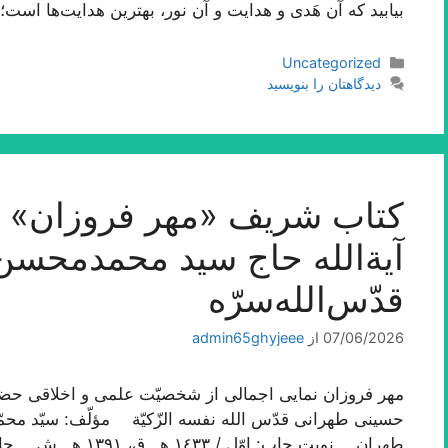
بیابید که آن هَدی و هدایت و آن نور، بهترین هدایت‌ها اس
دسته‌ها
Uncategorized
دیدگاهتان را بنویسید
کتاب شریف «مهر فروزان» ا
آیة‌الله حاج سید محمدمحس
قدّس‌الله‌سرّه
07/06/2026
از
admin65ghyjeee
مهر فروزان نمایی اجمالی از شخصیّت علمی و اخلاقی حضرت
حسینی طهرانی قدّس الله نفسه الزّکیّة مؤلّف: سیّد 