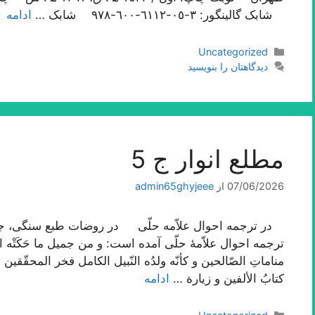
شابک گالینگور: ٣-٠٥-٦١١٢-٦٠٠-٩٧٨ شابک …
ادامه
دسته‌ها
Uncategorized
دیدگاهتان را بنویسید
مطلع انوار ج 5
07/06/2026
از
admin65ghyjeee
ترجمه احوال علاّمۀ حلّی آمده است: و من جمیل ما حَکَتْه الثّقا
مناماتِ الصّالحین و کأنّه ولدُه النّبیل الکامل فخر المحقّقین 
کتابُ الألفین و زیارة …
ادامه
دسته‌ها