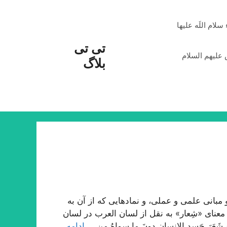
م اللَه علیها
تی تی
علیهم السلام
بلاگ
بانی علمی و عملی، و نمادهایی که از آن به
معنای «شِعار» به نقل از لسان العرب در لسان
شَعَرَ جَسدِ الإنسانِ دونَ ما سِواهُ مِن …
ادامه