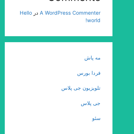
A WordPress Commenter
در
Hello
world!
مه پاش
فردا بورس
تلویزیون جی پلاس
جی پلاس
سئو