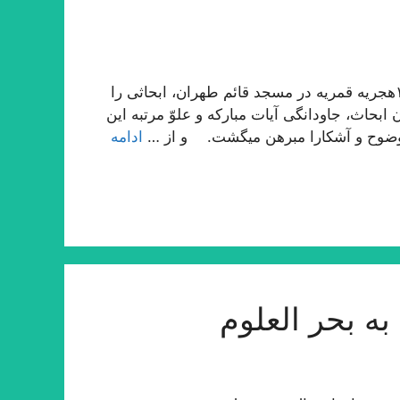
حقیر در بیست و پنج سال قبل در ماه رمضان المبارك ١٣٩٠هجریه قمریه در مسجد قائم طهران، ابحاثى را
بحاث، جاودانگى آیات مباركه و علوّ مرتبه این
وضوح و آشكارا مبرهن میگشت. و از …
ادامه
ه بحر العلوم