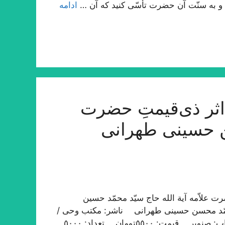
ت؛ و به سنّت آن حضرت تأسّی کنید که آن …
ادامه
ثر ذی‌قیمتِ حضرت
ن حسینی طهرانی
 علاّمه آیة الله حاج سیّد محمّد حسین
محمّد محسن حسینی طهرانی ناشر: مکتب وحی /
طهران نوبت چاپ: اوّل / ١٤٣٣ ه‍ . ق، ١٣٩١ ه‍ . ش چاپ: صنوبر قیمت: ٥٥٠٠تومان تعداد: ٥٠٠٠