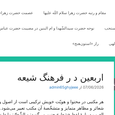
مقام و رتبه حضرت زهرا سلام اللَه علیها
عصمت حضرت زهراء سلا
مستحب
نوحه حضرت سیدالشّهدا و ام البنین در مصیبت حضرت عباس 
لهی
راز «استون‌هنج»
اربعین د ر فرهنگ شیعه
جو
07/06/2026
از
admin65ghyjeee
هر مکتبی در محتوا و هویّت خویش ترکیبی است از اصول و م
شعائر و مظاهر متمایز و متشخّصۀ آن مکتب تعبیر می‌شود. 
العرب دربارۀ لفظ «شعار» چنین می‌گوید: و الشِّعارُ: ما وَلِیَ 