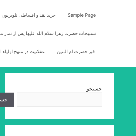
رش
ه
Sample Page
خرید نقد و اقساطی تلویزیون
حتوا
تسبیحات حضرت زهرا سلام اللَه علیها پس از نماز 
قبر حضرت ام البنین
عقلانیت در منهج اولیاء ا
جستجو
جست