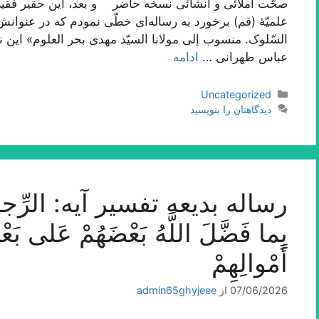
صحّت املائی و انشائی نسخه حاضر و بعد، این حقیر فقیر
علمیّۀ (قم) برخورد به رساله‌اى خطّى نمودم که در عنوانش
السّلوک. منسوب إلى مولانا السیّد مهدى بحر العلوم» این
عباس طهرانى …
ادامه
دسته‌ها
Uncategorized
دیدگاهتان را بنویسید
رساله بدیعه تفسیر آیه: الرِّجالُ ق
بِما فَضَّلَ اللَّهُ بَعْضَهُمْ عَلى‌ بَع
أَمْوالِهِمْ‌
07/06/2026
از
admin65ghyjeee