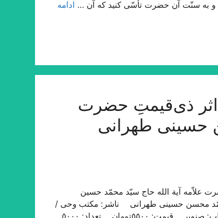
ت؛ و به سنّت آن حضرت تأسّی کنید که آن …
ادامه
ثر ذی‌قیمتِ حضرت
ن حسینی طهرانی
 علاّمه آیة الله حاج سیّد محمّد حسین
محمّد محسن حسینی طهرانی ناشر: مکتب وحی /
طهران نوبت چاپ: اوّل / ١٤٣٣ ه‍ . ق، ١٣٩١ ه‍ . ش چاپ: صنوبر قیمت: ٥٥٠٠تومان تعداد: ٥٠٠٠