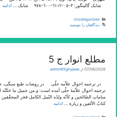
شابک گالینگور: ٣-٠٥-٦١١٢-٦٠٠-٩٧٨ شابک …
ادامه
دسته‌ها
Uncategorized
دیدگاهتان را بنویسید
مطلع انوار ج 5
07/06/2026
از
admin65ghyjeee
ترجمه احوال علاّمۀ حلّی آمده است: و من جمیل ما حَکَتْه الثّقا
مناماتِ الصّالحین و کأنّه ولدُه النّبیل الکامل فخر المحقّقین 
کتابُ الألفین و زیارة …
ادامه
دسته‌ها