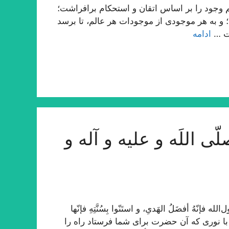
وجود را بر اساس اتقان و استحكام برافراشت؛
ید؛ و به هر موجودى از موجودات هر عالم، تا برسد
مت …
ادامه
ی اللَه و علیه و آله و
ّهُ أفضَلُ الهَدیِ، و استَنّوا بِسُنَّتِهِ فإنّها
و با نوری که آن حضرت برای شما فرستاد راه را