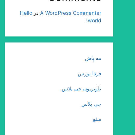
A WordPress Commenter
در
Hello
world!
مه پاش
فردا بورس
تلویزیون جی پلاس
جی پلاس
سئو