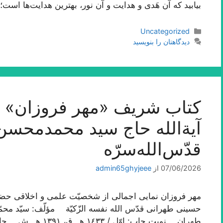
بیابید که آن هَدی و هدایت و آن نور، بهترین هدایت‌ها اس
دسته‌ها
Uncategorized
دیدگاهتان را بنویسید
کتاب شریف «مهر فروزان» ا
آیة‌الله حاج سید محمدمحس
قدّس‌الله‌سرّه
07/06/2026
از
admin65ghyjeee
مهر فروزان نمایی اجمالی از شخصیّت علمی و اخلاقی حضرت
حسینی طهرانی قدّس الله نفسه الزّکیّة مؤلّف: سیّد 