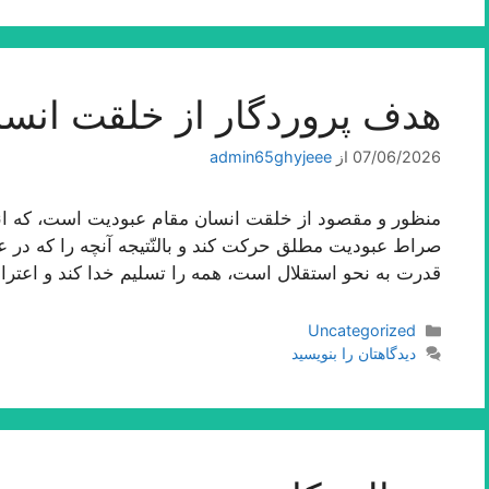
هدف پروردگار از خلقت انسا
07/06/2026
از
admin65ghyjeee
منظور و مقصود از خلقت انسان مقام عبودیت است، كه انس
صراط عبودیت مطلق حركت كند و بالنّتیجه آنچه را كه در عا
قدرت به نحو استقلال است، همه را تسلیم خدا كند و اعترا
دسته‌ها
Uncategorized
دیدگاهتان را بنویسید