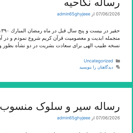
رساله نکاحیه
07/06/2026
از
admin65ghyjeee
منجمله ابدیت و معصومیت قرآن كریم شروع نمودم و در آن ا
نسخه طبیب الهى براى سعادت بشریت در دو نشأه بطور 
دسته‌ها
Uncategorized
دیدگاهتان را بنویسید
رساله سیر و سلوک منسوب ب
07/06/2026
از
admin65ghyjeee