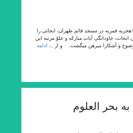
حقیر در بیست و پنج سال قبل در ماه رمضان المبارك ١٣٩٠هجریه قمریه در مسجد قائم طهران، ابحاثى را
بحاث، جاودانگى آیات مباركه و علوّ مرتبه این
وضوح و آشكارا مبرهن میگشت. و از …
ادامه
ه بحر العلوم