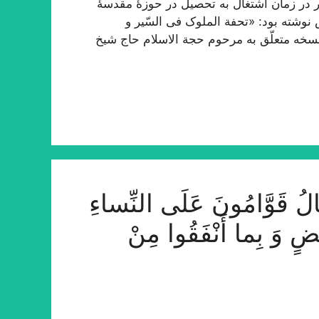
 در زمان اشتغال به تحصیل در حوزۀ مقدسۀ
 نوشته بود: «تحفة الملوک فی السّیر و
 نسخه متعلّق به مرحوم حجة الاسلام حاج شیخ
َوَّامُونَ عَلَى النِّساءِ
ْضٍ وَ بِما أَنْفَقُوا مِنْ