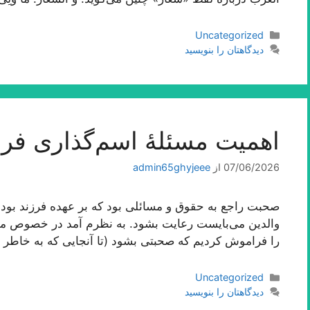
دسته‌ها
Uncategorized
دیدگاهتان را بنویسید
اهمیت مسئلۀ اسم‌گذارى فرز
07/06/2026
از
admin65ghyjeee
صحبت راجع به حقوق و مسائلی بود كه بر عهده فرزند بوده
والدین می‌بایست رعایت بشود. به نظرم آمد در خصوص م
را فراموش كردیم كه صحبتی بشود (تا آنجایی كه به خاطر د
دسته‌ها
Uncategorized
دیدگاهتان را بنویسید