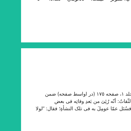
در ترجمه احوال علاّمه حلّی در روضات طبع سنگی، جلد ١، صفحه ١٧٥ (در اواسط صفحه) ضمن
تُ: أنّه رُئِیَ من بَعدِ وفاتِه فی بعض
فسُئل عمّا عومِلَ به فی تلک النشأةِ؛ فقال: ”لولا