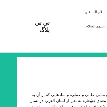
م اللَه علیها
تی تی
علیهم السلام
بلاگ
بانی علمی و عملی، و نمادهایی که از آن به
معنای «شِعار» به نقل از لسان العرب در لسان
شَعَرَ جَسدِ الإنسانِ دونَ ما سِواهُ مِن …
ادامه