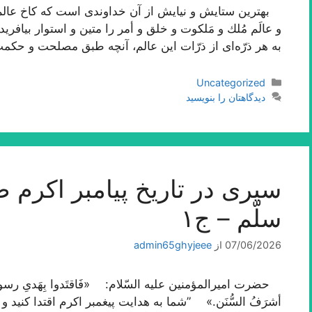
بهترین ستایش و نیایش از آن خداوندى است كه كاخ عالم 
و عالَم مُلك و مَلكوت و خلق و أمر را متین و استوار بیافر
به هر ذرّه‌اى از ذرّات این عالم، آنچه طبق مصلحت و حك
دسته‌ها
Uncategorized
دیدگاهتان را بنویسید
سیری در تاریخ پیامبر اکرم صلّ
سلّم – ج۱
07/06/2026
از
admin65ghyjeee
حضرت امیرالمؤمنین علیه السّلام: «فَاقتَدوا بِهَدیِ رسول‌الله فإن
أشرَفُ السُّنَن.» ”شما به هدایت پیغمبر اکرم اقتدا کنید 