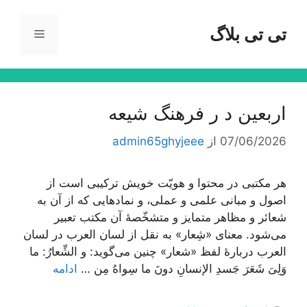
رش
ه
تی تی بلاگ
فهرست
حتوا
اربعین د ر فرهنگ شیعه
07/06/2026
از
admin65ghyjeee
هر مکتبی در محتوا و هویّت خویش ترکیبی است از
اصول و مبانی علمی و عملی، و نمادهایی که از آن به
شعائر و مظاهر متمایز و متشخّصۀ آن مکتب تعبیر
می‌شود. معنای «شِعار» به نقل از لسان العرب در لسان
العرب دربارۀ لفظ «شعار» چنین می‌گوید: و الشِّعارُ: ما
وَلِیَ شَعَرَ جَسدِ الإنسانِ دونَ ما سِواهُ مِن …
ادامه