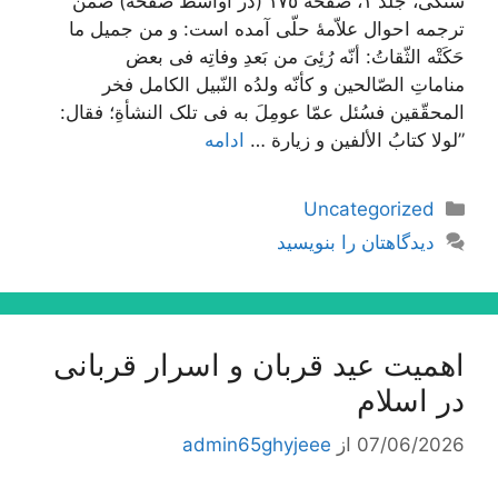
سنگی، جلد ١، صفحه ١٧٥ (در اواسط صفحه) ضمن
ترجمه احوال علاّمۀ حلّی آمده است: و من جمیل ما
حَکَتْه الثّقاتُ: أنّه رُئِیَ من بَعدِ وفاتِه فی بعض
مناماتِ الصّالحین و کأنّه ولدُه النّبیل الکامل فخر
المحقّقین فسُئل عمّا عومِلَ به فی تلک النشأةِ؛ فقال:
”لولا کتابُ الألفین و زیارة …
ادامه
دسته‌ها
Uncategorized
دیدگاهتان را بنویسید
اهمیت عید قربان و اسرار قربانی
در اسلام
07/06/2026
از
admin65ghyjeee