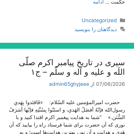
حكمت …
ادامه
دسته‌ها
Uncategorized
دیدگاهتان را بنویسید
سیری در تاریخ پیامبر اکرم صلّی
اللَه و علیه و آله و سلّم – ج۱
07/06/2026
از
admin65ghyjeee
حضرت امیرالمؤمنین علیه السّلام: «فَاقتَدوا بِهَدیِ
رسول‌الله فإنّهُ أفضَلُ الهَدیِ، و استَنّوا بِسُنَّتِهِ فإنّها أشرَفُ
السُّنَن.» ”شما به هدایت پیغمبر اکرم اقتدا کنید و با
نوری که آن حضرت برای شما فرستاد راه را بیابید که آن
هَدی و هدایت و آن نور، بهترین هدایت‌ها است؛ و به