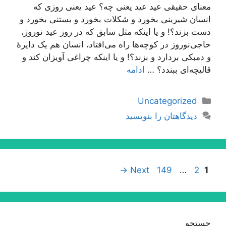
معنای حقیقی عید عید یعنی چه؟ عید یعنی روزی که
انسان شیرینی بخورد و شکلات بخورد و بستنی بخورد و
دست بزند؟! و یا اینکه مثل سابق که در روز عید نوروز،
حاجی‌نوروز در کوچه‌ها راه می‌افتاد، انسان هم یک دایرۀ
و دمبکی بردارد و بزند؟! و یا اینکه چراغی آویزان کند و
قالیچه‌ای ببندد؟ …
ادامه
دسته‌ها
Uncategorized
دیدگاهتان را بنویسید
ناوبری
Page
Page
Page
→
Next
149
…
2
1
نوشته‌ها
جستجو