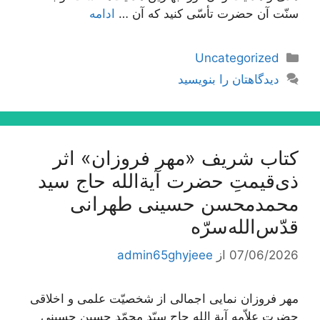
سنّت آن حضرت تأسّی کنید که آن …
ادامه
دسته‌ها
Uncategorized
دیدگاهتان را بنویسید
کتاب شریف «مهر فروزان» اثر
ذی‌قیمتِ حضرت آیة‌الله حاج سید
محمدمحسن حسینی طهرانی
قدّس‌الله‌سرّه
07/06/2026
از
admin65ghyjeee
مهر فروزان نمایی اجمالی از شخصیّت علمی و اخلاقی
حضرت علاّمه آیة الله حاج سیّد محمّد حسین حسینی