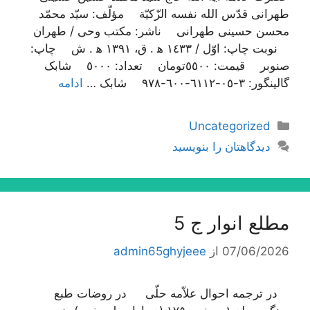
طهرانی قدّس الله نفسه الزّکیّة مؤلّف: سیّد محمّد
محسن حسینی طهرانی ناشر: مکتب وحی / طهران
نوبت چاپ: اوّل / ١٤٣٣ ه‍ . ق، ١٣٩١ ه‍ . ش چاپ:
صنوبر قیمت: ٥٥٠٠تومان تعداد: ٥٠٠٠ شابک
گالینگور: ٣-٠٥-٦١١٢-٦٠٠-٩٧٨ شابک …
ادامه
دسته‌ها
Uncategorized
دیدگاهتان را بنویسید
مطلع انوار ج 5
07/06/2026
از
admin65ghyjeee
در ترجمه احوال علاّمه حلّی در روضات طبع