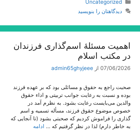
دسته‌ها
Uncategorized
دیدگاهتان را بنویسید
اهمیت مسئلۀ اسم‌گذارى فرزندان
در مكتب اسلام
07/06/2026
از
admin65ghyjeee
صحبت راجع به حقوق و مسائلی بود كه بر عهده فرزند
بوده و نسبت به رعایت جوانب تربیتی و اداء حقوق
والدین می‌بایست رعایت بشود. به نظرم آمد در
خصوص موضوع حقوق فرزند، مسأله تسمیه و اسم
گذاری را فراموش كردیم كه صحبتی بشود (تا آنجایی كه
به خاطر دارم) لذا در نظر گرفتیم كه …
ادامه