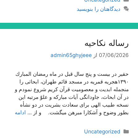
دیدگاهتان را بنویسید
رساله نکاحیه
07/06/2026
از
admin65ghyjeee
حقیر در بیست و پنج سال قبل در ماه رمضان المبارك
١٣٩٠هجریه قمریه در مسجد قائم طهران، ابحاثى را
منجمله ابدیت و معصومیت قرآن كریم شروع نمودم و
در آن ابحاث، جاودانگى آیات مباركه و علوّ مرتبه این
نسخه طبیب الهى براى سعادت بشریت در دو نشأه
بطور وضوح و آشكارا مبرهن میگشت. و از …
ادامه
دسته‌ها
Uncategorized