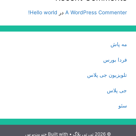
A WordPress Commenter
در
Hello world!
مه پاش
فردا بورس
تلویزیون جی پلاس
جی پلاس
سئو
© 2026 تی تی بلاگ
• Built with
جنریت‌پرس