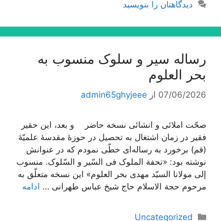
دیدگاهتان را بنویسید
رساله سیر و سلوک منسوب به
بحر العلوم
07/06/2026
از
admin65ghyjeee
صحّت املائی و انشائی نسخه حاضر و بعد، این حقیر
فقیر در زمان اشتغال به تحصیل در حوزۀ مقدسۀ علمیّۀ
(قم) برخورد به رساله‌اى خطّى نمودم که در عنوانش
نوشته بود: «تحفة الملوک فی السّیر و السّلوک. منسوب
إلى مولانا السیّد مهدى بحر العلوم» این نسخه متعلّق به
مرحوم حجة الاسلام حاج شیخ عباس طهرانى …
ادامه
دسته‌ها
Uncategorized