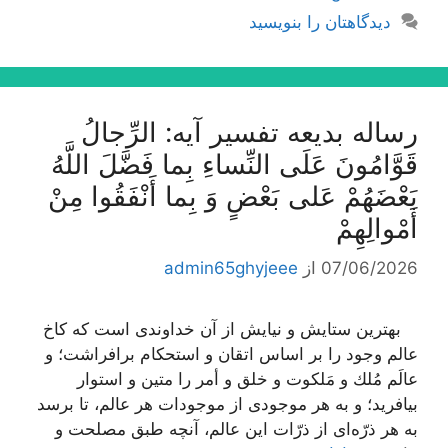
دیدگاهتان را بنویسید
رساله بدیعه تفسیر آیه: الرِّجالُ
قَوَّامُونَ عَلَى النِّساءِ بِما فَضَّلَ اللَّهُ
بَعْضَهُمْ عَلى‌ بَعْضٍ وَ بِما أَنْفَقُوا مِنْ
أَمْوالِهِمْ‌
07/06/2026
از
admin65ghyjeee
بهترین ستایش و نیایش از آن خداوندى است كه كاخ
عالم وجود را بر اساس اتقان و استحكام برافراشت؛ و
عالَم مُلك و مَلكوت و خلق و أمر را متین و استوار
بیافرید؛ و به هر موجودى از موجودات هر عالم، تا برسد
به هر ذرّه‌اى از ذرّات این عالم، آنچه طبق مصلحت و