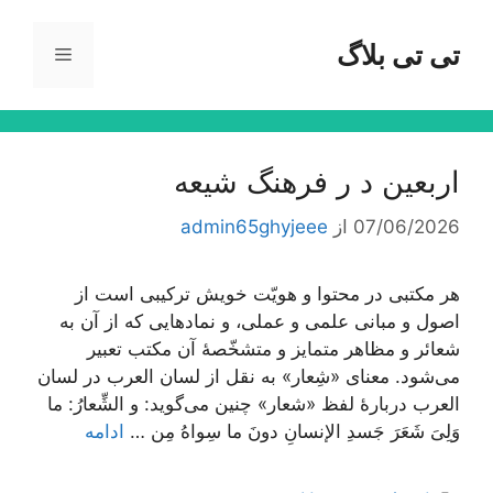
رش
ه
تی تی بلاگ
فهرست
حتوا
اربعین د ر فرهنگ شیعه
07/06/2026
از
admin65ghyjeee
هر مکتبی در محتوا و هویّت خویش ترکیبی است از
اصول و مبانی علمی و عملی، و نمادهایی که از آن به
شعائر و مظاهر متمایز و متشخّصۀ آن مکتب تعبیر
می‌شود. معنای «شِعار» به نقل از لسان العرب در لسان
العرب دربارۀ لفظ «شعار» چنین می‌گوید: و الشِّعارُ: ما
وَلِیَ شَعَرَ جَسدِ الإنسانِ دونَ ما سِواهُ مِن …
ادامه