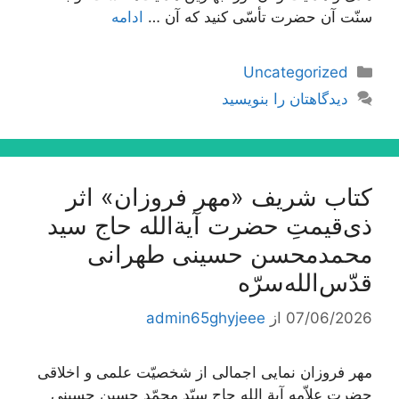
سنّت آن حضرت تأسّی کنید که آن …
ادامه
دسته‌ها
Uncategorized
دیدگاهتان را بنویسید
کتاب شریف «مهر فروزان» اثر
ذی‌قیمتِ حضرت آیة‌الله حاج سید
محمدمحسن حسینی طهرانی
قدّس‌الله‌سرّه
07/06/2026
از
admin65ghyjeee
مهر فروزان نمایی اجمالی از شخصیّت علمی و اخلاقی
حضرت علاّمه آیة الله حاج سیّد محمّد حسین حسینی