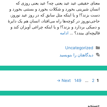
معنای حقیقی عید عید یعنی چه؟ عید یعنی روزی که
انسان شیرینی بخورد و شکلات بخورد و بستنی بخورد و
دست بزند؟! و یا اینکه مثل سابق که در روز عید نوروز،
حاجی‌نوروز در کوچه‌ها راه می‌افتاد، انسان هم یک دایرۀ
و دمبکی بردارد و بزند؟! و یا اینکه چراغی آویزان کند و
قالیچه‌ای ببندد؟ …
ادامه
دسته‌ها
Uncategorized
دیدگاهتان را بنویسید
ناوبری
Page
Page
Page
→
Next
149
…
2
1
نوشته‌ها
جستجو