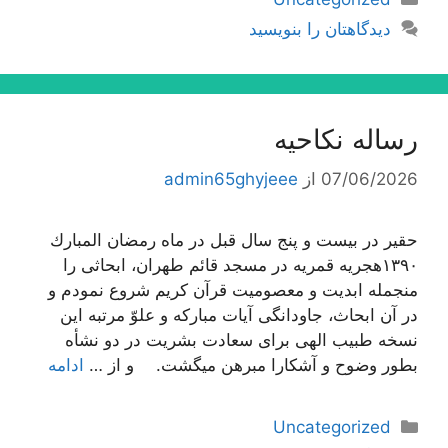
دیدگاهتان را بنویسید
رساله نکاحیه
07/06/2026
از
admin65ghyjeee
حقیر در بیست و پنج سال قبل در ماه رمضان المبارك
١٣٩٠هجریه قمریه در مسجد قائم طهران، ابحاثى را
منجمله ابدیت و معصومیت قرآن كریم شروع نمودم و
در آن ابحاث، جاودانگى آیات مباركه و علوّ مرتبه این
نسخه طبیب الهى براى سعادت بشریت در دو نشأه
بطور وضوح و آشكارا مبرهن میگشت. و از …
ادامه
دسته‌ها
Uncategorized