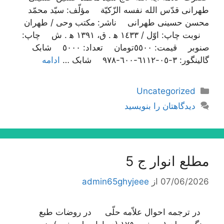
طهرانی قدّس الله نفسه الزّکیّة مؤلّف: سیّد محمّد
محسن حسینی طهرانی ناشر: مکتب وحی / طهران
نوبت چاپ: اوّل / ١٤٣٣ ه‍ . ق، ١٣٩١ ه‍ . ش چاپ:
صنوبر قیمت: ٥٥٠٠تومان تعداد: ٥٠٠٠ شابک
گالینگور: ٣-٠٥-٦١١٢-٦٠٠-٩٧٨ شابک …
ادامه
دسته‌ها
Uncategorized
دیدگاهتان را بنویسید
مطلع انوار ج 5
07/06/2026
از
admin65ghyjeee
در ترجمه احوال علاّمه حلّی در روضات طبع