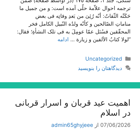
سنگی، جلد ١، صفحه ١٧٥ (در اواسط صفحه) ضمن
ترجمه احوال علاّمۀ حلّی آمده است: و من جمیل ما
حَکَتْه الثّقاتُ: أنّه رُئِیَ من بَعدِ وفاتِه فی بعض
مناماتِ الصّالحین و کأنّه ولدُه النّبیل الکامل فخر
المحقّقین فسُئل عمّا عومِلَ به فی تلک النشأةِ؛ فقال:
”لولا کتابُ الألفین و زیارة …
ادامه
دسته‌ها
Uncategorized
دیدگاهتان را بنویسید
اهمیت عید قربان و اسرار قربانی
در اسلام
07/06/2026
از
admin65ghyjeee