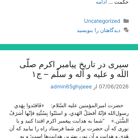
حكمت …
ادامه
دسته‌ها
Uncategorized
دیدگاهتان را بنویسید
سیری در تاریخ پیامبر اکرم صلّی
اللَه و علیه و آله و سلّم – ج۱
07/06/2026
از
admin65ghyjeee
حضرت امیرالمؤمنین علیه السّلام: «فَاقتَدوا بِهَدیِ
رسول‌الله فإنّهُ أفضَلُ الهَدیِ، و استَنّوا بِسُنَّتِهِ فإنّها أشرَفُ
السُّنَن.» ”شما به هدایت پیغمبر اکرم اقتدا کنید و با
نوری که آن حضرت برای شما فرستاد راه را بیابید که آن
هَدی و هدایت و آن نور، بهترین هدایت‌ها است؛ و به