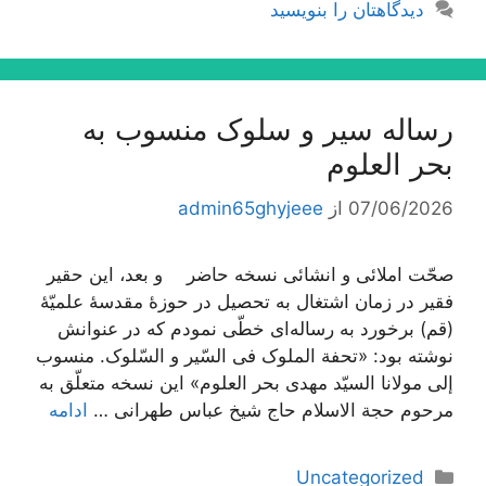
دیدگاهتان را بنویسید
رساله سیر و سلوک منسوب به
بحر العلوم
07/06/2026
از
admin65ghyjeee
صحّت املائی و انشائی نسخه حاضر و بعد، این حقیر
فقیر در زمان اشتغال به تحصیل در حوزۀ مقدسۀ علمیّۀ
(قم) برخورد به رساله‌اى خطّى نمودم که در عنوانش
نوشته بود: «تحفة الملوک فی السّیر و السّلوک. منسوب
إلى مولانا السیّد مهدى بحر العلوم» این نسخه متعلّق به
مرحوم حجة الاسلام حاج شیخ عباس طهرانى …
ادامه
دسته‌ها
Uncategorized