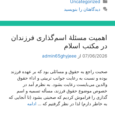
دسته‌ها
Uncategorized
دیدگاهتان را بنویسید
اهمیت مسئلۀ اسم‌گذارى فرزندان
در مكتب اسلام
07/06/2026
از
admin65ghyjeee
صحبت راجع به حقوق و مسائلی بود كه بر عهده فرزند
بوده و نسبت به رعایت جوانب تربیتی و اداء حقوق
والدین می‌بایست رعایت بشود. به نظرم آمد در
خصوص موضوع حقوق فرزند، مسأله تسمیه و اسم
گذاری را فراموش كردیم كه صحبتی بشود (تا آنجایی كه
به خاطر دارم) لذا در نظر گرفتیم كه …
ادامه