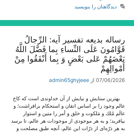
دیدگاهتان را بنویسید
رساله بدیعه تفسیر آیه: الرِّجالُ
قَوَّامُونَ عَلَى النِّساءِ بِما فَضَّلَ اللَّهُ
بَعْضَهُمْ عَلى‌ بَعْضٍ وَ بِما أَنْفَقُوا مِنْ
أَمْوالِهِمْ‌
07/06/2026
از
admin65ghyjeee
بهترین ستایش و نیایش از آن خداوندى است كه كاخ
عالم وجود را بر اساس اتقان و استحكام برافراشت؛ و
عالَم مُلك و مَلكوت و خلق و أمر را متین و استوار
بیافرید؛ و به هر موجودى از موجودات هر عالم، تا برسد
به هر ذرّه‌اى از ذرّات این عالم، آنچه طبق مصلحت و