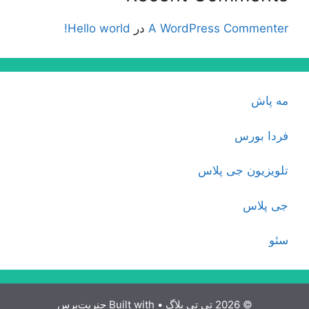
A WordPress Commenter
در
Hello world!
مه پاش
فردا بورس
تلویزیون جی پلاس
جی پلاس
سئو
© 2026 تی تی بلاگ
• Built with
جنریت‌پرس