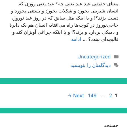
معنای حقیقی عید عید یعنی چه؟ عید یعنی روزی که
انسان شیرینی بخورد و شکلات بخورد و بستنی بخورد و
دست بزند؟! و یا اینکه مثل سابق که در روز عید نوروز،
حاجی‌نوروز در کوچه‌ها راه می‌افتاد، انسان هم یک دایرۀ
و دمبکی بردارد و بزند؟! و یا اینکه چراغی آویزان کند و
قالیچه‌ای ببندد؟ …
ادامه
دسته‌ها
Uncategorized
دیدگاهتان را بنویسید
ناوبری
Page
Page
Page
→
Next
149
…
2
1
نوشته‌ها
جستجو