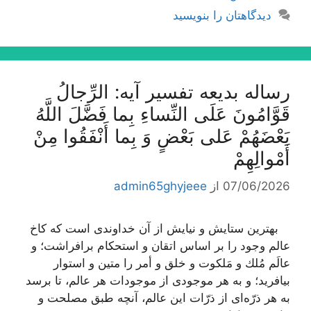
دیدگاهتان را بنویسید
رساله بدیعه تفسیر آیه: الرِّجالُ
قَوَّامُونَ عَلَى النِّساءِ بِما فَضَّلَ اللَّهُ
بَعْضَهُمْ عَلى‌ بَعْضٍ وَ بِما أَنْفَقُوا مِنْ
أَمْوالِهِمْ‌
07/06/2026
از
admin65ghyjeee
بهترین ستایش و نیایش از آن خداوندى است كه كاخ
عالم وجود را بر اساس اتقان و استحكام برافراشت؛ و
عالَم مُلك و مَلكوت و خلق و أمر را متین و استوار
بیافرید؛ و به هر موجودى از موجودات هر عالم، تا برسد
به هر ذرّه‌اى از ذرّات این عالم، آنچه طبق مصلحت و