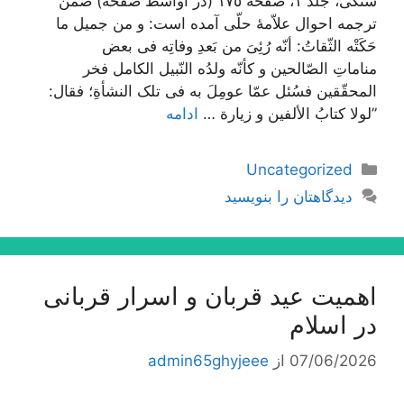
سنگی، جلد ١، صفحه ١٧٥ (در اواسط صفحه) ضمن
ترجمه احوال علاّمۀ حلّی آمده است: و من جمیل ما
حَکَتْه الثّقاتُ: أنّه رُئِیَ من بَعدِ وفاتِه فی بعض
مناماتِ الصّالحین و کأنّه ولدُه النّبیل الکامل فخر
المحقّقین فسُئل عمّا عومِلَ به فی تلک النشأةِ؛ فقال:
”لولا کتابُ الألفین و زیارة …
ادامه
دسته‌ها
Uncategorized
دیدگاهتان را بنویسید
اهمیت عید قربان و اسرار قربانی
در اسلام
07/06/2026
از
admin65ghyjeee