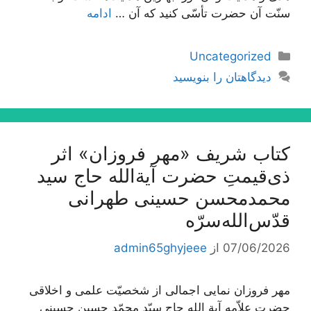
سنّت آن حضرت تأسّی کنید که آن …
ادامه
دسته‌ها
Uncategorized
دیدگاهتان را بنویسید
کتاب شریف «مهر فروزان» اثر
ذی‌قیمتِ حضرت آیة‌الله حاج سید
محمدمحسن حسینی طهرانی
قدّس‌الله‌سرّه
07/06/2026
از
admin65ghyjeee
مهر فروزان نمایی اجمالی از شخصیّت علمی و اخلاقی
حضرت علاّمه آیة الله حاج سیّد محمّد حسین حسینی