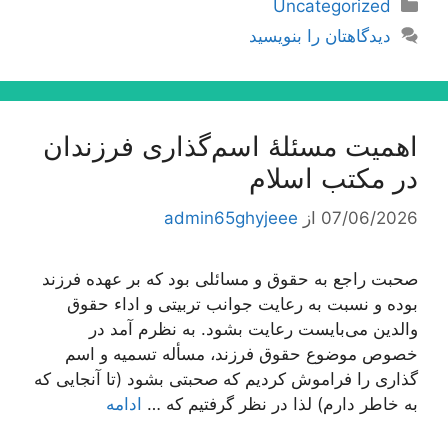
دسته‌ها
Uncategorized
دیدگاهتان را بنویسید
اهمیت مسئلۀ اسم‌گذارى فرزندان
در مكتب اسلام
07/06/2026
از
admin65ghyjeee
صحبت راجع به حقوق و مسائلی بود كه بر عهده فرزند
بوده و نسبت به رعایت جوانب تربیتی و اداء حقوق
والدین می‌بایست رعایت بشود. به نظرم آمد در
خصوص موضوع حقوق فرزند، مسأله تسمیه و اسم
گذاری را فراموش كردیم كه صحبتی بشود (تا آنجایی كه
به خاطر دارم) لذا در نظر گرفتیم كه …
ادامه