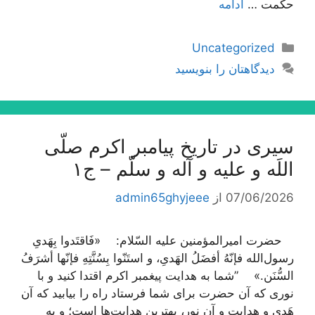
حكمت …
ادامه
دسته‌ها
Uncategorized
دیدگاهتان را بنویسید
سیری در تاریخ پیامبر اکرم صلّی
اللَه و علیه و آله و سلّم – ج۱
07/06/2026
از
admin65ghyjeee
حضرت امیرالمؤمنین علیه السّلام: «فَاقتَدوا بِهَدیِ
رسول‌الله فإنّهُ أفضَلُ الهَدیِ، و استَنّوا بِسُنَّتِهِ فإنّها أشرَفُ
السُّنَن.» ”شما به هدایت پیغمبر اکرم اقتدا کنید و با
نوری که آن حضرت برای شما فرستاد راه را بیابید که آن
هَدی و هدایت و آن نور، بهترین هدایت‌ها است؛ و به