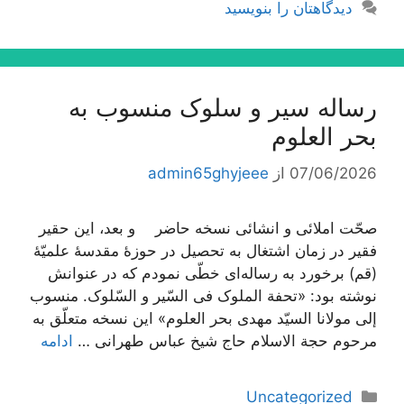
دیدگاهتان را بنویسید
رساله سیر و سلوک منسوب به
بحر العلوم
07/06/2026
از
admin65ghyjeee
صحّت املائی و انشائی نسخه حاضر و بعد، این حقیر
فقیر در زمان اشتغال به تحصیل در حوزۀ مقدسۀ علمیّۀ
(قم) برخورد به رساله‌اى خطّى نمودم که در عنوانش
نوشته بود: «تحفة الملوک فی السّیر و السّلوک. منسوب
إلى مولانا السیّد مهدى بحر العلوم» این نسخه متعلّق به
مرحوم حجة الاسلام حاج شیخ عباس طهرانى …
ادامه
دسته‌ها
Uncategorized