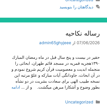
دیدگاهتان را بنویسید
رساله نکاحیه
07/06/2026
از
admin65ghyjeee
حقیر در بیست و پنج سال قبل در ماه رمضان المبارك
١٣٩٠هجریه قمریه در مسجد قائم طهران، ابحاثى را
منجمله ابدیت و معصومیت قرآن كریم شروع نمودم و
در آن ابحاث، جاودانگى آیات مباركه و علوّ مرتبه این
نسخه طبیب الهى براى سعادت بشریت در دو نشأه
بطور وضوح و آشكارا مبرهن میگشت. و از …
ادامه
دسته‌ها
Uncategorized