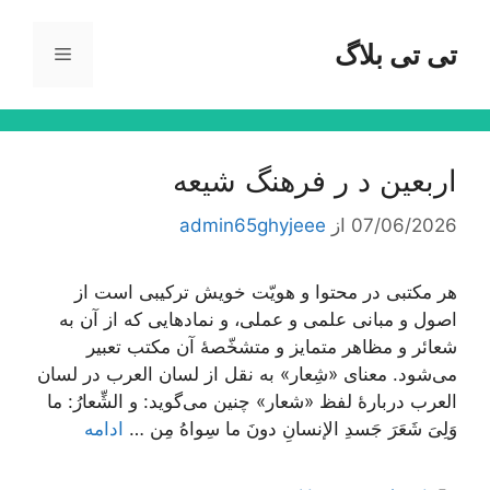
رش
ه
تی تی بلاگ
فهرست
حتوا
اربعین د ر فرهنگ شیعه
07/06/2026
از
admin65ghyjeee
هر مکتبی در محتوا و هویّت خویش ترکیبی است از
اصول و مبانی علمی و عملی، و نمادهایی که از آن به
شعائر و مظاهر متمایز و متشخّصۀ آن مکتب تعبیر
می‌شود. معنای «شِعار» به نقل از لسان العرب در لسان
العرب دربارۀ لفظ «شعار» چنین می‌گوید: و الشِّعارُ: ما
وَلِیَ شَعَرَ جَسدِ الإنسانِ دونَ ما سِواهُ مِن …
ادامه