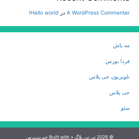
A WordPress Commenter
در
Hello world!
مه پاش
فردا بورس
تلویزیون جی پلاس
جی پلاس
سئو
© 2026 تی تی بلاگ
• Built with
جنریت‌پرس