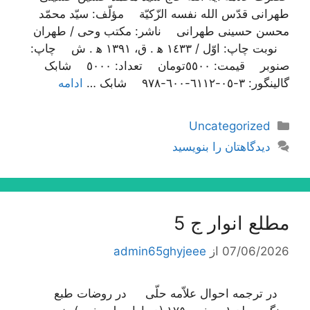
طهرانی قدّس الله نفسه الزّکیّة مؤلّف: سیّد محمّد
محسن حسینی طهرانی ناشر: مکتب وحی / طهران
نوبت چاپ: اوّل / ١٤٣٣ ه‍ . ق، ١٣٩١ ه‍ . ش چاپ:
صنوبر قیمت: ٥٥٠٠تومان تعداد: ٥٠٠٠ شابک
گالینگور: ٣-٠٥-٦١١٢-٦٠٠-٩٧٨ شابک …
ادامه
دسته‌ها
Uncategorized
دیدگاهتان را بنویسید
مطلع انوار ج 5
07/06/2026
از
admin65ghyjeee
در ترجمه احوال علاّمه حلّی در روضات طبع