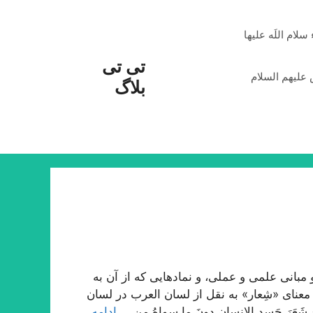
م اللَه علیها
تی تی
علیهم السلام
بلاگ
بانی علمی و عملی، و نمادهایی که از آن به
معنای «شِعار» به نقل از لسان العرب در لسان
شَعَرَ جَسدِ الإنسانِ دونَ ما سِواهُ مِن …
ادامه