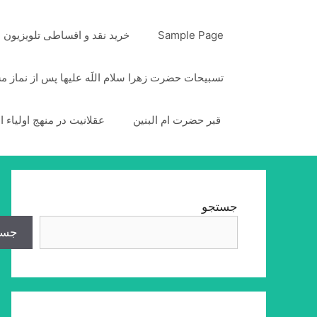
رش
ه
Sample Page
خرید نقد و اقساطی تلویزیون
حتوا
تسبیحات حضرت زهرا سلام اللَه علیها پس از نماز 
قبر حضرت ام البنین
عقلانیت در منهج اولیاء ا
جستجو
جست