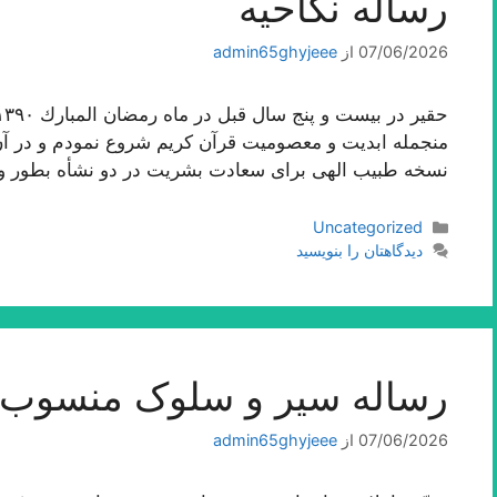
رساله نکاحیه
07/06/2026
از
admin65ghyjeee
منجمله ابدیت و معصومیت قرآن كریم شروع نمودم و در آن ا
نسخه طبیب الهى براى سعادت بشریت در دو نشأه بطور 
دسته‌ها
Uncategorized
دیدگاهتان را بنویسید
رساله سیر و سلوک منسوب ب
07/06/2026
از
admin65ghyjeee