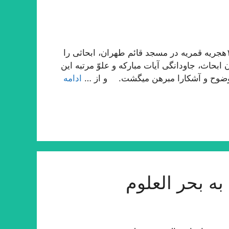
حقیر در بیست و پنج سال قبل در ماه رمضان المبارك ١٣٩٠هجریه قمریه در مسجد قائم طهران، ابحاثى را
بحاث، جاودانگى آیات مباركه و علوّ مرتبه این
وضوح و آشكارا مبرهن میگشت. و از …
ادامه
ه بحر العلوم