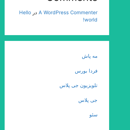
A WordPress Commenter
در
Hello
world!
مه پاش
فردا بورس
تلویزیون جی پلاس
جی پلاس
سئو