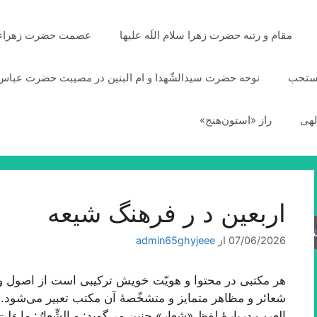
مقام و رتبه حضرت زهرا سلام اللَه علیها
عصمت حضرت زهراء سلا
مستحب
نوحه حضرت سیدالشّهدا و ام البنین در مصیبت حضرت عباس 
لهی
راز «استون‌هنج»
اربعین د ر فرهنگ شیعه
جو
07/06/2026
از
admin65ghyjeee
هر مکتبی در محتوا و هویّت خویش ترکیبی است از اصول و م
شعائر و مظاهر متمایز و متشخّصۀ آن مکتب تعبیر می‌شود. 
العرب دربارۀ لفظ «شعار» چنین می‌گوید: و الشِّعارُ: ما وَلِیَ 