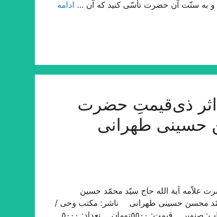
ت؛ و به سنّت آن حضرت تأسّی کنید که آن …
ادامه
ثر ذی‌قیمتِ حضرت
ن حسینی طهرانی
 علاّمه آیة الله حاج سیّد محمّد حسین
محمّد محسن حسینی طهرانی ناشر: مکتب وحی /
طهران نوبت چاپ: اوّل / ١٤٣٣ ه‍ . ق، ١٣٩١ ه‍ . ش چاپ: صنوبر قیمت: ٥٥٠٠تومان تعداد: ٥٠٠٠