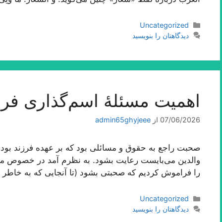
دسته‌ها
Uncategorized
دیدگاهتان را بنویسید
اهمیت مسئلۀ اسم‌گذارى فرز
07/06/2026
از
admin65ghyjeee
صحبت راجع به حقوق و مسائلی بود كه بر عهده فرزند بوده
والدین می‌بایست رعایت بشود. به نظرم آمد در خصوص م
را فراموش كردیم كه صحبتی بشود (تا آنجایی كه به خاطر د
دسته‌ها
Uncategorized
دیدگاهتان را بنویسید