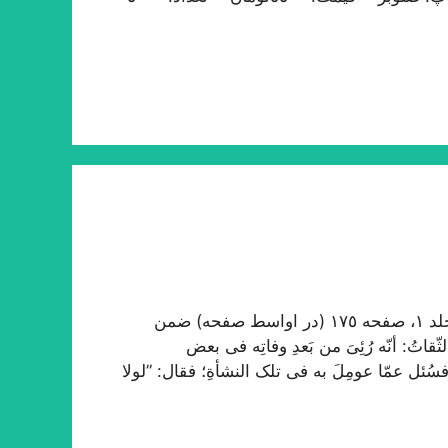
در ترجمه احوال علاّمه حلّی در روضات طبع سنگی، جلد ١، صفحه ١٧٥ (در اواسط صفحه) ضمن
تُ: أنّه رُئِیَ من بَعدِ وفاتِه فی بعض
فسُئل عمّا عومِلَ به فی تلک النشأةِ؛ فقال: ”لولا