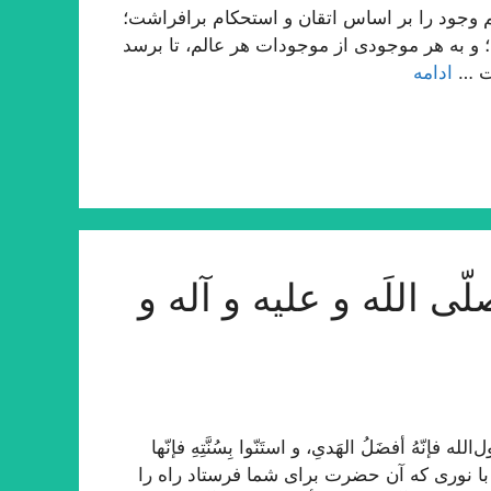
وجود را بر اساس اتقان و استحكام برافراشت؛
ید؛ و به هر موجودى از موجودات هر عالم، تا برسد
مت …
ادامه
ی اللَه و علیه و آله و
ّهُ أفضَلُ الهَدیِ، و استَنّوا بِسُنَّتِهِ فإنّها
و با نوری که آن حضرت برای شما فرستاد راه را