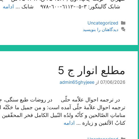
شابک گالینگور: ٣-٠٥-٦١١٢-٦٠٠-٩٧٨ شابک …
ادامه
دسته‌ها
Uncategorized
دیدگاهتان را بنویسید
مطلع انوار ج 5
07/06/2026
از
admin65ghyjeee
ترجمه احوال علاّمۀ حلّی آمده است: و من جمیل ما حَکَتْه الثّقا
مناماتِ الصّالحین و کأنّه ولدُه النّبیل الکامل فخر المحقّقین 
کتابُ الألفین و زیارة …
ادامه
دسته‌ها