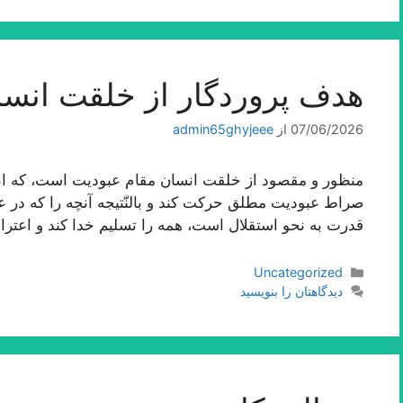
هدف پروردگار از خلقت انسا
07/06/2026
از
admin65ghyjeee
منظور و مقصود از خلقت انسان مقام عبودیت است، كه انس
صراط عبودیت مطلق حركت كند و بالنّتیجه آنچه را كه در عا
قدرت به نحو استقلال است، همه را تسلیم خدا كند و اعترا
دسته‌ها
Uncategorized
دیدگاهتان را بنویسید