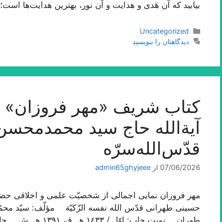
بیابید که آن هَدی و هدایت و آن نور، بهترین هدایت‌ها اس
دسته‌ها
Uncategorized
دیدگاهتان را بنویسید
کتاب شریف «مهر فروزان» ا
آیة‌الله حاج سید محمدمحس
قدّس‌الله‌سرّه
07/06/2026
از
admin65ghyjeee
مهر فروزان نمایی اجمالی از شخصیّت علمی و اخلاقی حضرت
حسینی طهرانی قدّس الله نفسه الزّکیّة مؤلّف: سیّد 