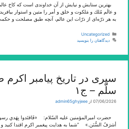
بهترین ستایش و نیایش از آن خداوندى است كه كاخ عالم 
و عالَم مُلك و مَلكوت و خلق و أمر را متین و استوار بیافر
به هر ذرّه‌اى از ذرّات این عالم، آنچه طبق مصلحت و حك
دسته‌ها
Uncategorized
دیدگاهتان را بنویسید
سیری در تاریخ پیامبر اکرم صلّ
سلّم – ج۱
07/06/2026
از
admin65ghyjeee
حضرت امیرالمؤمنین علیه السّلام: «فَاقتَدوا بِهَدیِ رسول‌الله فإن
أشرَفُ السُّنَن.» ”شما به هدایت پیغمبر اکرم اقتدا کنید 