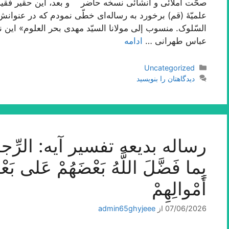
صحّت املائی و انشائی نسخه حاضر و بعد، این حقیر فقیر
علمیّۀ (قم) برخورد به رساله‌اى خطّى نمودم که در عنوانش
السّلوک. منسوب إلى مولانا السیّد مهدى بحر العلوم» این
عباس طهرانى …
ادامه
دسته‌ها
Uncategorized
دیدگاهتان را بنویسید
رساله بدیعه تفسیر آیه: الرِّجالُ ق
بِما فَضَّلَ اللَّهُ بَعْضَهُمْ عَلى‌ بَع
أَمْوالِهِمْ‌
07/06/2026
از
admin65ghyjeee