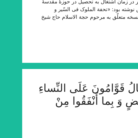
 در زمان اشتغال به تحصیل در حوزۀ مقدسۀ
 نوشته بود: «تحفة الملوک فی السّیر و
 نسخه متعلّق به مرحوم حجة الاسلام حاج شیخ
َوَّامُونَ عَلَى النِّساءِ
ْضٍ وَ بِما أَنْفَقُوا مِنْ