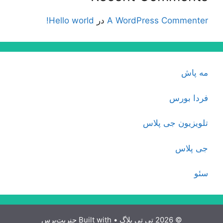
A WordPress Commenter
در
Hello world!
مه پاش
فردا بورس
تلویزیون جی پلاس
جی پلاس
سئو
© 2026 تی تی بلاگ
• Built with
جنریت‌پرس