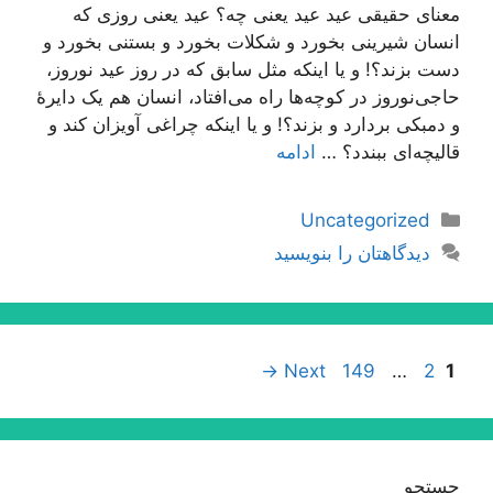
معنای حقیقی عید عید یعنی چه؟ عید یعنی روزی که
انسان شیرینی بخورد و شکلات بخورد و بستنی بخورد و
دست بزند؟! و یا اینکه مثل سابق که در روز عید نوروز،
حاجی‌نوروز در کوچه‌ها راه می‌افتاد، انسان هم یک دایرۀ
و دمبکی بردارد و بزند؟! و یا اینکه چراغی آویزان کند و
قالیچه‌ای ببندد؟ …
ادامه
دسته‌ها
Uncategorized
دیدگاهتان را بنویسید
ناوبری
Page
Page
Page
→
Next
149
…
2
1
نوشته‌ها
جستجو