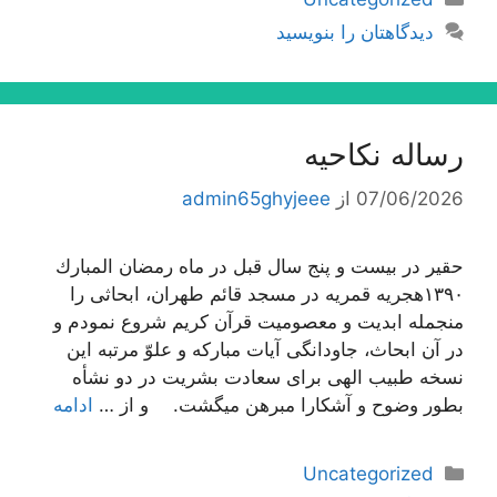
دیدگاهتان را بنویسید
رساله نکاحیه
07/06/2026
از
admin65ghyjeee
حقیر در بیست و پنج سال قبل در ماه رمضان المبارك
١٣٩٠هجریه قمریه در مسجد قائم طهران، ابحاثى را
منجمله ابدیت و معصومیت قرآن كریم شروع نمودم و
در آن ابحاث، جاودانگى آیات مباركه و علوّ مرتبه این
نسخه طبیب الهى براى سعادت بشریت در دو نشأه
بطور وضوح و آشكارا مبرهن میگشت. و از …
ادامه
دسته‌ها
Uncategorized