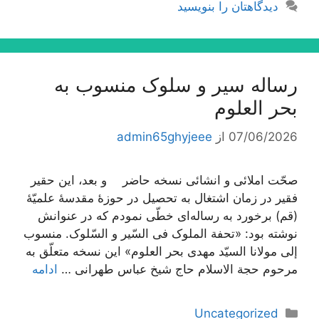
دیدگاهتان را بنویسید
رساله سیر و سلوک منسوب به
بحر العلوم
07/06/2026
از
admin65ghyjeee
صحّت املائی و انشائی نسخه حاضر و بعد، این حقیر
فقیر در زمان اشتغال به تحصیل در حوزۀ مقدسۀ علمیّۀ
(قم) برخورد به رساله‌اى خطّى نمودم که در عنوانش
نوشته بود: «تحفة الملوک فی السّیر و السّلوک. منسوب
إلى مولانا السیّد مهدى بحر العلوم» این نسخه متعلّق به
مرحوم حجة الاسلام حاج شیخ عباس طهرانى …
ادامه
دسته‌ها
Uncategorized