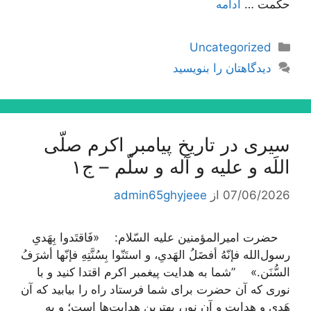
حكمت …
ادامه
دسته‌ها
Uncategorized
دیدگاهتان را بنویسید
سیری در تاریخ پیامبر اکرم صلّی
اللَه و علیه و آله و سلّم – ج۱
07/06/2026
از
admin65ghyjeee
حضرت امیرالمؤمنین علیه السّلام: «فَاقتَدوا بِهَدیِ
رسول‌الله فإنّهُ أفضَلُ الهَدیِ، و استَنّوا بِسُنَّتِهِ فإنّها أشرَفُ
السُّنَن.» ”شما به هدایت پیغمبر اکرم اقتدا کنید و با
نوری که آن حضرت برای شما فرستاد راه را بیابید که آن
هَدی و هدایت و آن نور، بهترین هدایت‌ها است؛ و به