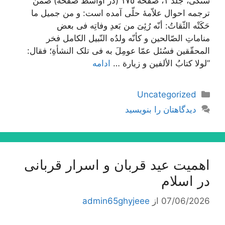
سنگی، جلد ١، صفحه ١٧٥ (در اواسط صفحه) ضمن
ترجمه احوال علاّمۀ حلّی آمده است: و من جمیل ما
حَکَتْه الثّقاتُ: أنّه رُئِیَ من بَعدِ وفاتِه فی بعض
مناماتِ الصّالحین و کأنّه ولدُه النّبیل الکامل فخر
المحقّقین فسُئل عمّا عومِلَ به فی تلک النشأةِ؛ فقال:
”لولا کتابُ الألفین و زیارة …
ادامه
دسته‌ها
Uncategorized
دیدگاهتان را بنویسید
اهمیت عید قربان و اسرار قربانی
در اسلام
07/06/2026
از
admin65ghyjeee