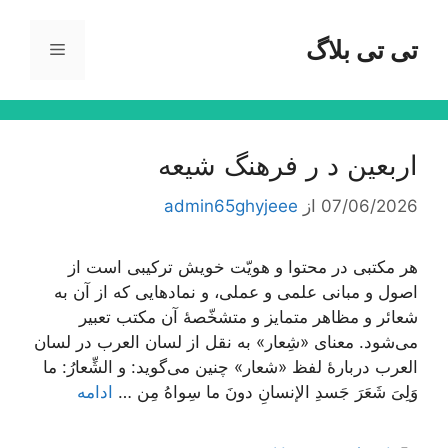
رش
ه
تی تی بلاگ
فهرست
حتوا
اربعین د ر فرهنگ شیعه
07/06/2026
از
admin65ghyjeee
هر مکتبی در محتوا و هویّت خویش ترکیبی است از
اصول و مبانی علمی و عملی، و نمادهایی که از آن به
شعائر و مظاهر متمایز و متشخّصۀ آن مکتب تعبیر
می‌شود. معنای «شِعار» به نقل از لسان العرب در لسان
العرب دربارۀ لفظ «شعار» چنین می‌گوید: و الشِّعارُ: ما
وَلِیَ شَعَرَ جَسدِ الإنسانِ دونَ ما سِواهُ مِن …
ادامه