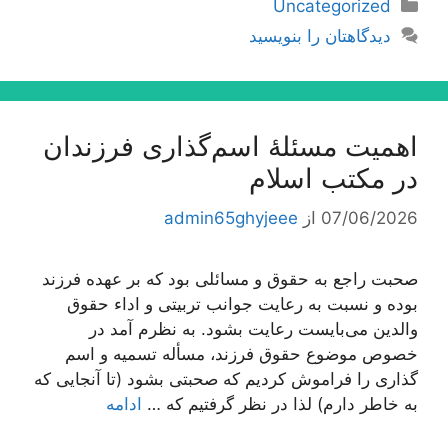
دسته‌ها
Uncategorized
دیدگاهتان را بنویسید
اهمیت مسئلۀ اسم‌گذارى فرزندان
در مكتب اسلام
07/06/2026
از
admin65ghyjeee
صحبت راجع به حقوق و مسائلی بود كه بر عهده فرزند
بوده و نسبت به رعایت جوانب تربیتی و اداء حقوق
والدین می‌بایست رعایت بشود. به نظرم آمد در
خصوص موضوع حقوق فرزند، مسأله تسمیه و اسم
گذاری را فراموش كردیم كه صحبتی بشود (تا آنجایی كه
به خاطر دارم) لذا در نظر گرفتیم كه …
ادامه