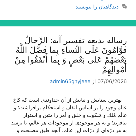
دیدگاهتان را بنویسید
رساله بدیعه تفسیر آیه: الرِّجالُ
قَوَّامُونَ عَلَى النِّساءِ بِما فَضَّلَ اللَّهُ
بَعْضَهُمْ عَلى‌ بَعْضٍ وَ بِما أَنْفَقُوا مِنْ
أَمْوالِهِمْ‌
07/06/2026
از
admin65ghyjeee
بهترین ستایش و نیایش از آن خداوندى است كه كاخ
عالم وجود را بر اساس اتقان و استحكام برافراشت؛ و
عالَم مُلك و مَلكوت و خلق و أمر را متین و استوار
بیافرید؛ و به هر موجودى از موجودات هر عالم، تا برسد
به هر ذرّه‌اى از ذرّات این عالم، آنچه طبق مصلحت و