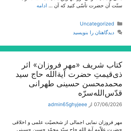
سنّت آن حضرت تأسّی کنید که آن …
ادامه
دسته‌ها
Uncategorized
دیدگاهتان را بنویسید
کتاب شریف «مهر فروزان» اثر
ذی‌قیمتِ حضرت آیة‌الله حاج سید
محمدمحسن حسینی طهرانی
قدّس‌الله‌سرّه
07/06/2026
از
admin65ghyjeee
مهر فروزان نمایی اجمالی از شخصیّت علمی و اخلاقی
حضرت علاّمه آیة الله حاج سیّد محمّد حسین حسینی