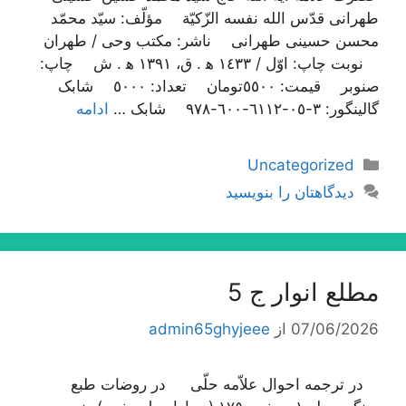
طهرانی قدّس الله نفسه الزّکیّة مؤلّف: سیّد محمّد
محسن حسینی طهرانی ناشر: مکتب وحی / طهران
نوبت چاپ: اوّل / ١٤٣٣ ه‍ . ق، ١٣٩١ ه‍ . ش چاپ:
صنوبر قیمت: ٥٥٠٠تومان تعداد: ٥٠٠٠ شابک
گالینگور: ٣-٠٥-٦١١٢-٦٠٠-٩٧٨ شابک …
ادامه
دسته‌ها
Uncategorized
دیدگاهتان را بنویسید
مطلع انوار ج 5
07/06/2026
از
admin65ghyjeee
در ترجمه احوال علاّمه حلّی در روضات طبع