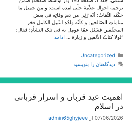
سنگی، جلد ١، صفحه ١٧٥ (در اواسط صفحه) ضمن
ترجمه احوال علاّمۀ حلّی آمده است: و من جمیل ما
حَکَتْه الثّقاتُ: أنّه رُئِیَ من بَعدِ وفاتِه فی بعض
مناماتِ الصّالحین و کأنّه ولدُه النّبیل الکامل فخر
المحقّقین فسُئل عمّا عومِلَ به فی تلک النشأةِ؛ فقال:
”لولا کتابُ الألفین و زیارة …
ادامه
دسته‌ها
Uncategorized
دیدگاهتان را بنویسید
اهمیت عید قربان و اسرار قربانی
در اسلام
07/06/2026
از
admin65ghyjeee