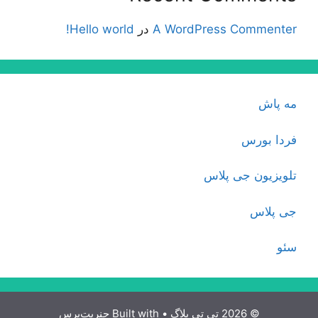
A WordPress Commenter
در
Hello world!
مه پاش
فردا بورس
تلویزیون جی پلاس
جی پلاس
سئو
© 2026 تی تی بلاگ
• Built with
جنریت‌پرس