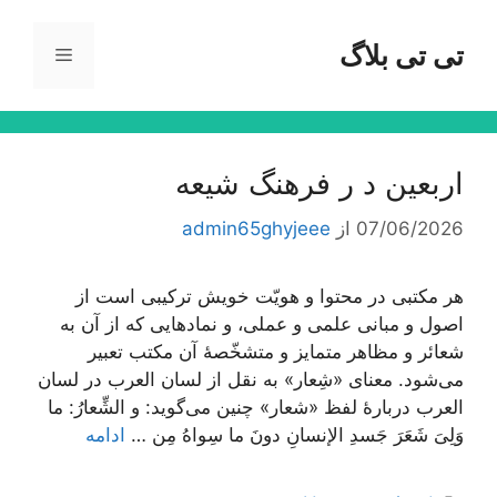
رش
ه
تی تی بلاگ
فهرست
حتوا
اربعین د ر فرهنگ شیعه
07/06/2026
از
admin65ghyjeee
هر مکتبی در محتوا و هویّت خویش ترکیبی است از
اصول و مبانی علمی و عملی، و نمادهایی که از آن به
شعائر و مظاهر متمایز و متشخّصۀ آن مکتب تعبیر
می‌شود. معنای «شِعار» به نقل از لسان العرب در لسان
العرب دربارۀ لفظ «شعار» چنین می‌گوید: و الشِّعارُ: ما
وَلِیَ شَعَرَ جَسدِ الإنسانِ دونَ ما سِواهُ مِن …
ادامه