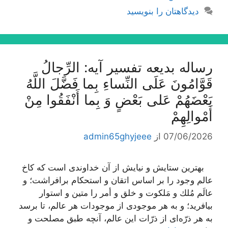
دیدگاهتان را بنویسید
رساله بدیعه تفسیر آیه: الرِّجالُ
قَوَّامُونَ عَلَى النِّساءِ بِما فَضَّلَ اللَّهُ
بَعْضَهُمْ عَلى‌ بَعْضٍ وَ بِما أَنْفَقُوا مِنْ
أَمْوالِهِمْ‌
07/06/2026
از
admin65ghyjeee
بهترین ستایش و نیایش از آن خداوندى است كه كاخ
عالم وجود را بر اساس اتقان و استحكام برافراشت؛ و
عالَم مُلك و مَلكوت و خلق و أمر را متین و استوار
بیافرید؛ و به هر موجودى از موجودات هر عالم، تا برسد
به هر ذرّه‌اى از ذرّات این عالم، آنچه طبق مصلحت و