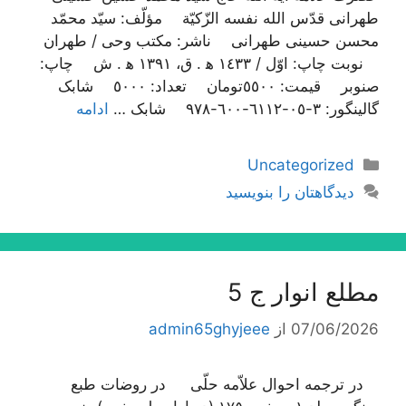
طهرانی قدّس الله نفسه الزّکیّة مؤلّف: سیّد محمّد
محسن حسینی طهرانی ناشر: مکتب وحی / طهران
نوبت چاپ: اوّل / ١٤٣٣ ه‍ . ق، ١٣٩١ ه‍ . ش چاپ:
صنوبر قیمت: ٥٥٠٠تومان تعداد: ٥٠٠٠ شابک
گالینگور: ٣-٠٥-٦١١٢-٦٠٠-٩٧٨ شابک …
ادامه
دسته‌ها
Uncategorized
دیدگاهتان را بنویسید
مطلع انوار ج 5
07/06/2026
از
admin65ghyjeee
در ترجمه احوال علاّمه حلّی در روضات طبع