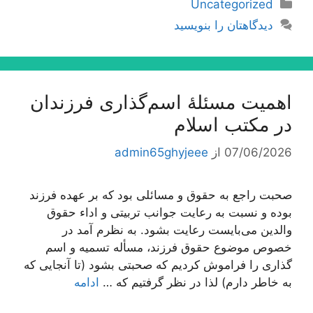
دسته‌ها
Uncategorized
دیدگاهتان را بنویسید
اهمیت مسئلۀ اسم‌گذارى فرزندان
در مكتب اسلام
07/06/2026
از
admin65ghyjeee
صحبت راجع به حقوق و مسائلی بود كه بر عهده فرزند
بوده و نسبت به رعایت جوانب تربیتی و اداء حقوق
والدین می‌بایست رعایت بشود. به نظرم آمد در
خصوص موضوع حقوق فرزند، مسأله تسمیه و اسم
گذاری را فراموش كردیم كه صحبتی بشود (تا آنجایی كه
به خاطر دارم) لذا در نظر گرفتیم كه …
ادامه