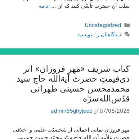
سنّت آن حضرت تأسّی کنید که آن …
ادامه
دسته‌ها
Uncategorized
دیدگاهتان را بنویسید
کتاب شریف «مهر فروزان» اثر
ذی‌قیمتِ حضرت آیة‌الله حاج سید
محمدمحسن حسینی طهرانی
قدّس‌الله‌سرّه
07/06/2026
از
admin65ghyjeee
مهر فروزان نمایی اجمالی از شخصیّت علمی و اخلاقی
حضرت علاّمه آیة الله حاج سیّد محمّد حسین حسینی