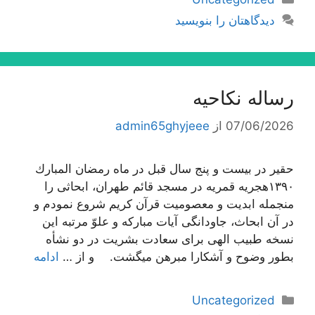
دیدگاهتان را بنویسید
رساله نکاحیه
07/06/2026
از
admin65ghyjeee
حقیر در بیست و پنج سال قبل در ماه رمضان المبارك
١٣٩٠هجریه قمریه در مسجد قائم طهران، ابحاثى را
منجمله ابدیت و معصومیت قرآن كریم شروع نمودم و
در آن ابحاث، جاودانگى آیات مباركه و علوّ مرتبه این
نسخه طبیب الهى براى سعادت بشریت در دو نشأه
بطور وضوح و آشكارا مبرهن میگشت. و از …
ادامه
دسته‌ها
Uncategorized