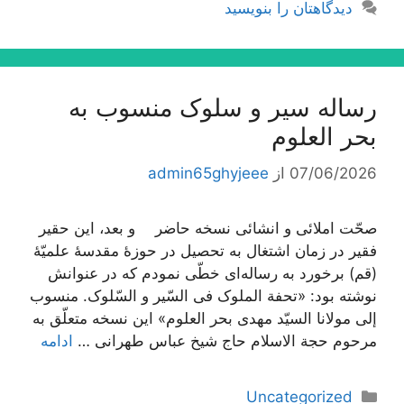
دیدگاهتان را بنویسید
رساله سیر و سلوک منسوب به
بحر العلوم
07/06/2026
از
admin65ghyjeee
صحّت املائی و انشائی نسخه حاضر و بعد، این حقیر
فقیر در زمان اشتغال به تحصیل در حوزۀ مقدسۀ علمیّۀ
(قم) برخورد به رساله‌اى خطّى نمودم که در عنوانش
نوشته بود: «تحفة الملوک فی السّیر و السّلوک. منسوب
إلى مولانا السیّد مهدى بحر العلوم» این نسخه متعلّق به
مرحوم حجة الاسلام حاج شیخ عباس طهرانى …
ادامه
دسته‌ها
Uncategorized