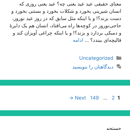
معنای حقیقی عید عید یعنی چه؟ عید یعنی روزی که
انسان شیرینی بخورد و شکلات بخورد و بستنی بخورد و
دست بزند؟! و یا اینکه مثل سابق که در روز عید نوروز،
حاجی‌نوروز در کوچه‌ها راه می‌افتاد، انسان هم یک دایرۀ
و دمبکی بردارد و بزند؟! و یا اینکه چراغی آویزان کند و
قالیچه‌ای ببندد؟ …
ادامه
دسته‌ها
Uncategorized
دیدگاهتان را بنویسید
ناوبری
Page
Page
Page
→
Next
149
…
2
1
نوشته‌ها
جستجو