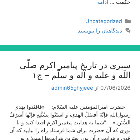
حكمت …
ادامه
دسته‌ها
Uncategorized
دیدگاهتان را بنویسید
سیری در تاریخ پیامبر اکرم صلّی
اللَه و علیه و آله و سلّم – ج۱
07/06/2026
از
admin65ghyjeee
حضرت امیرالمؤمنین علیه السّلام: «فَاقتَدوا بِهَدیِ
رسول‌الله فإنّهُ أفضَلُ الهَدیِ، و استَنّوا بِسُنَّتِهِ فإنّها أشرَفُ
السُّنَن.» ”شما به هدایت پیغمبر اکرم اقتدا کنید و با
نوری که آن حضرت برای شما فرستاد راه را بیابید که آن
هَدی و هدایت و آن نور، بهترین هدایت‌ها است؛ و به